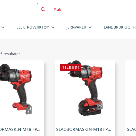
Search
for:
ELEKTROVERKTØY
JERNVARER
LANDBRUK OG T
 5 resultater
TILBUD!
SLAGBORMASKIN M18 FPD3-0X , Milwaukee
SLAGBORMASKIN M18 FPD3-502X , Milwaukee