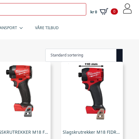
0
kr
0
RANSPORT
VÅRE TILBUD
SLAGSKRUTREKKER M18 FID3-0X , Milwaukee
Slagskrutrekker M18 FIDRQ-0X, Milwaukee