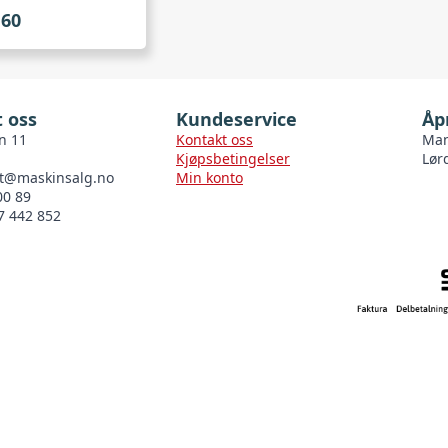
160
 oss
Kundeservice
Åp
n 11
Kontakt oss
Man
Kjøpsbetingelser
Lør
t@maskinsalg.no
Min konto
00 89
7 442 852