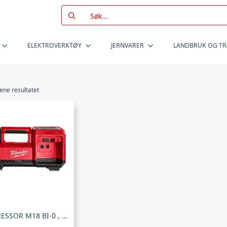
Search
for:
ELEKTROVERKTØY
JERNVARER
LANDBRUK OG T
 ene resultatet
KOMPRESSOR M18 BI-0 , Milwaukee