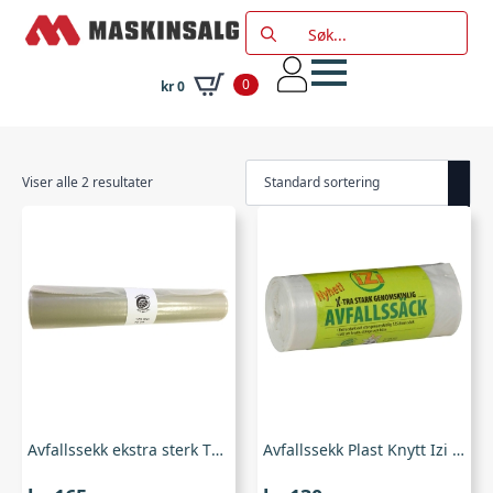
Search
for:
0
kr
0
Viser alle 2 resultater
Avfallssekk ekstra sterk TR125L
Avfallssekk Plast Knytt Izi 125L