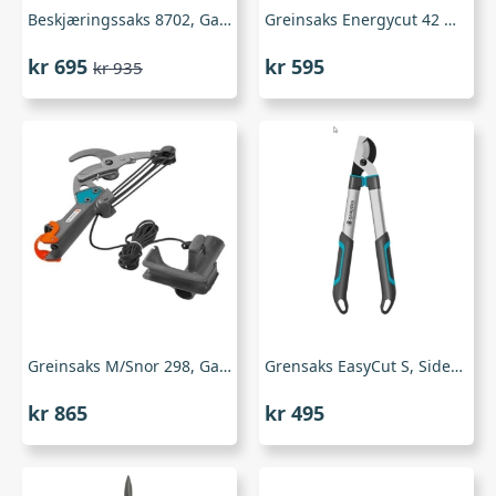
Beskjæringssaks 8702, Gardena
Greinsaks Energycut 42 mm sideskjær 12021-20, Gardena
kr
695
kr
595
kr
935
Opprinnelig
Nåværende
pris
pris
var:
er:
kr 935.
kr 695.
Greinsaks M/Snor 298, Gardena
Grensaks EasyCut S, Sideskjær, Gardena
kr
865
kr
495