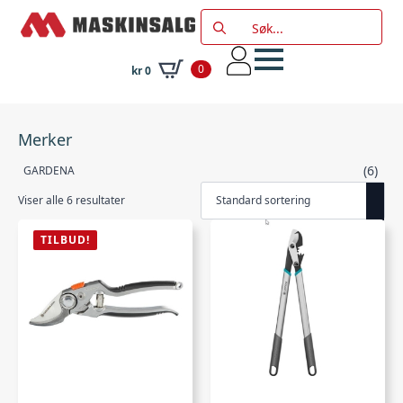
Search
for:
0
kr
0
Merker
(6)
GARDENA
Viser alle 6 resultater
TILBUD!