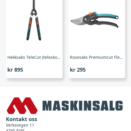
Hekksaks TeleCut (teleskopkskaft), Gardena
Rosesaks Premiumcut Flex 24 mm sideskjær 12242-20, Gardena
kr
895
kr
295
Kontakt oss
Verksvegen 11
4735 EVJE