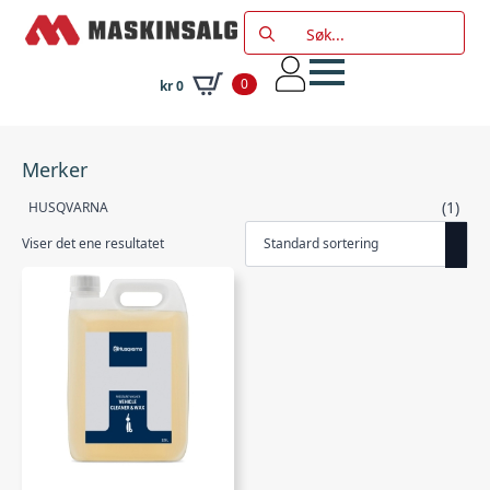
Search
for:
0
kr
0
Merker
(1)
HUSQVARNA
Viser det ene resultatet