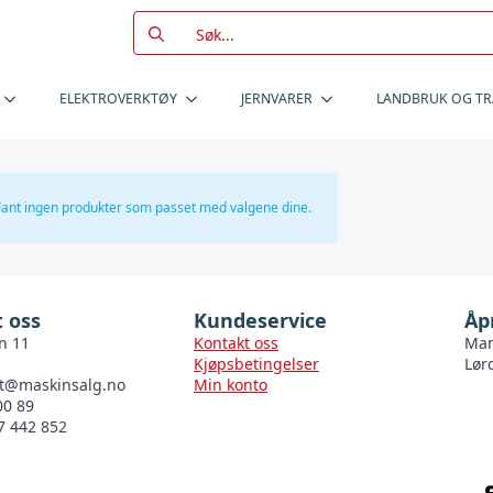
Search
for:
ELEKTROVERKTØY
JERNVARER
LANDBRUK OG T
Fant ingen produkter som passet med valgene dine.
 oss
Kundeservice
Åp
n 11
Kontakt oss
Man
Kjøpsbetingelser
Lør
t@maskinsalg.no
Min konto
00 89
7 442 852