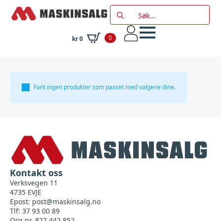
Search
for:
0
kr
0
Fant ingen produkter som passet med valgene dine.
Kontakt oss
Verksvegen 11
4735 EVJE
Epost:
post@maskinsalg.no
Tlf: 37 93 00 89
Org nr. 827 442 852