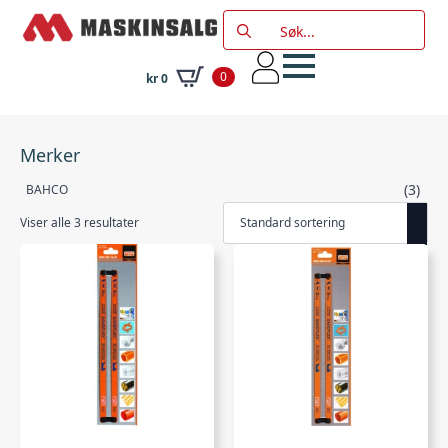
Search
for:
0
kr
0
Merker
(3)
BAHCO
Viser alle 3 resultater