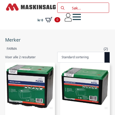
Search
for:
0
kr
0
Merker
(2)
FARMA
Viser alle 2 resultater