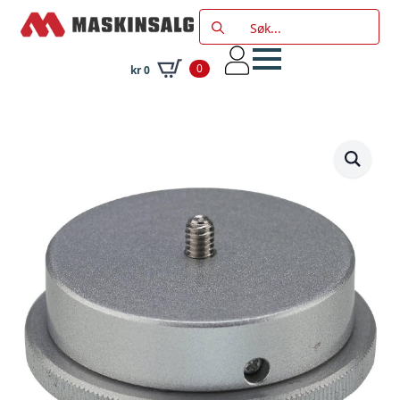
Search
for:
0
kr
0