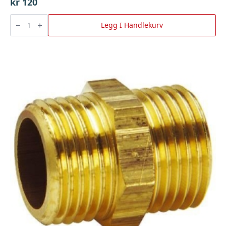
kr
120
Ladeklemme
Rød
Legg I Handlekurv
500Amp,
Bgu
antall