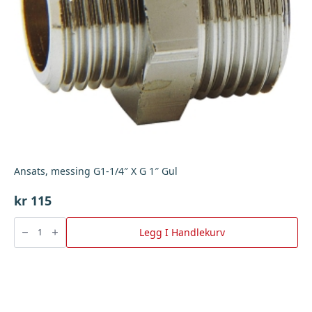
Ansats, messing G1-1/4″ X G 1″ Gul
kr
115
Ansats,
messing
Legg I Handlekurv
G1-
1/4"
X
G
1"
Gul
antall