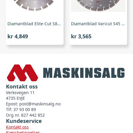
Diamantblad Elite-Cut S85 400/25,4 mm (Asfaltblad), Husqvarna
Diamantblad Varicut S45 400/25,4 mm, Husqvarna
kr
4,849
kr
3,565
Kontakt oss
Verksvegen 11
4735 EVJE
Epost:
post@maskinsalg.no
Tlf: 37 93 00 89
Org nr. 827 442 852
Kundeservice
Kontakt oss
Kjøpsbetingelser