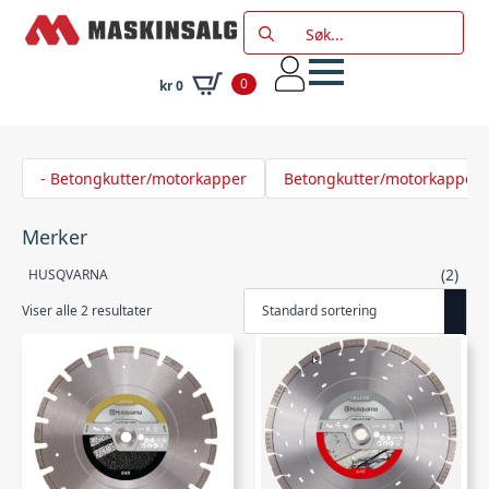
Search
for:
0
kr
0
- Betongkutter/motorkapper
Betongkutter/motorkapper
Merker
(2)
HUSQVARNA
Viser alle 2 resultater