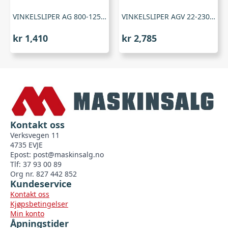
VINKELSLIPER AG 800-125 E , Milwaukee
VINKELSLIPER AGV 22-230 DMS , Milwaukee
kr
1,410
kr
2,785
Kontakt oss
Verksvegen 11
4735 EVJE
Epost:
post@maskinsalg.no
Tlf: 37 93 00 89
Org nr. 827 442 852
Kundeservice
Kontakt oss
Kjøpsbetingelser
Min konto
Åpningstider