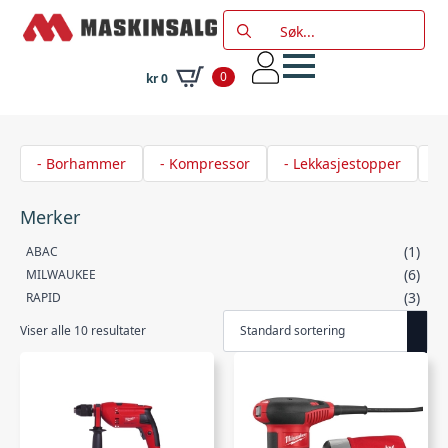
Search
for:
0
kr
0
- Borhammer
- Kompressor
- Lekkasjestopper
- 
Merker
(1)
ABAC
(6)
MILWAUKEE
(3)
RAPID
Viser alle 10 resultater