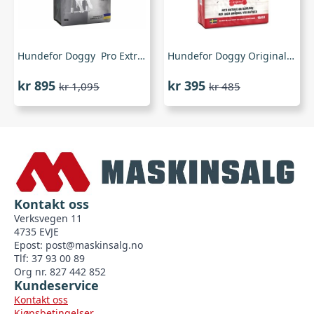
Hundefor Doggy Pro Extra Aktiv-18 Kg
Hundefor Doggy Original-12 Kg
kr
895
kr
395
kr
1,095
kr
485
Opprinnelig
Nåværende
Opprinnelig
Nåværende
pris
pris
pris
pris
var:
er:
var:
er:
kr 1,095.
kr 895.
kr 485.
kr 395.
Kontakt oss
Verksvegen 11
4735 EVJE
Epost:
post@maskinsalg.no
Tlf: 37 93 00 89
Org nr. 827 442 852
Kundeservice
Kontakt oss
Kjøpsbetingelser