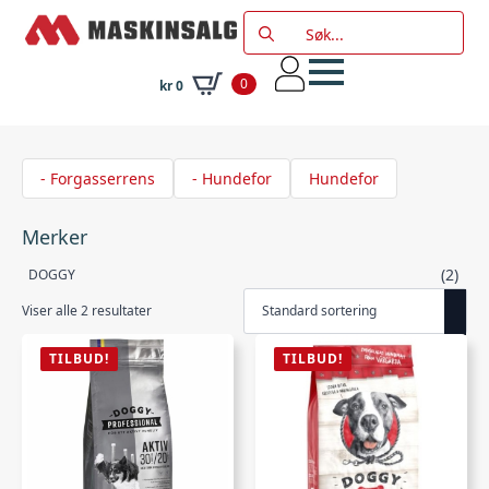
Search
for:
0
kr
0
- Forgasserrens
- Hundefor
Hundefor
Merker
(2)
DOGGY
Viser alle 2 resultater
TILBUD!
TILBUD!