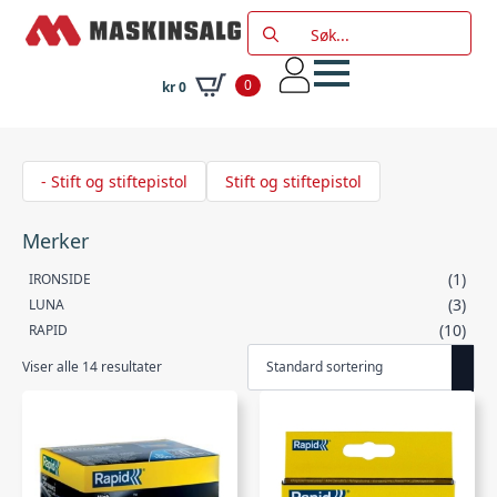
Search
for:
0
kr
0
- Stift og stiftepistol
Stift og stiftepistol
Merker
(1)
IRONSIDE
(3)
LUNA
(10)
RAPID
Viser alle 14 resultater