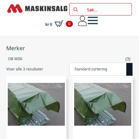
Search
for:
0
kr
0
Merker
(3)
OB WIIK
Viser alle 3 resultater