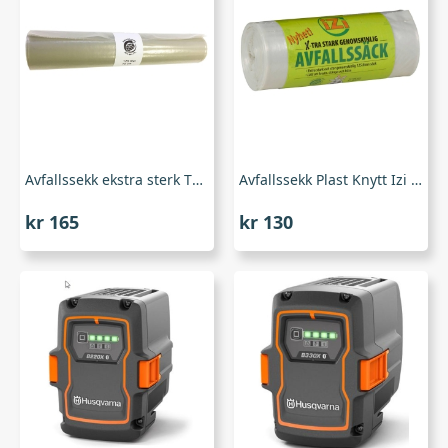
Avfallssekk ekstra sterk TR125L
Avfallssekk Plast Knytt Izi 125L
kr
165
kr
130