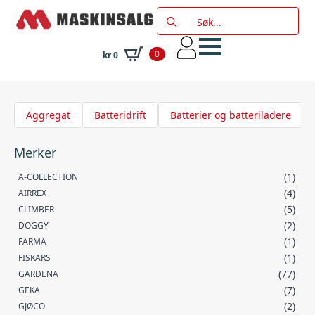
Search
for:
0
kr
0
Aggregat
Batteridrift
Batterier og batteriladere
Merker
(1)
A-COLLECTION
(4)
AIRREX
(5)
CLIMBER
(2)
DOGGY
(1)
FARMA
(1)
FISKARS
(77)
GARDENA
(7)
GEKA
(2)
GJØCO