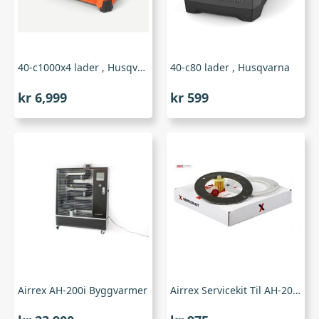
40-c1000x4 lader , Husqvarna
40-c80 lader , Husqvarna
kr
6,999
kr
599
Airrex AH-200i Byggvarmer
Airrex Servicekit Til AH-200 Og AH-300 (modelller uten app-styring)