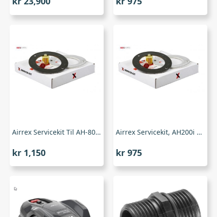
kr
23,900
kr
975
Airrex Servicekit Til AH-800 Og AH-800i
Airrex Servicekit, AH200i og AH300i (Wifi)
kr
1,150
kr
975