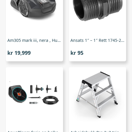
Am305 mark iii, nera , Husqvarna
Ansats 1″ – 1″ Rett 1745-20, Gardena
kr
19,999
kr
95