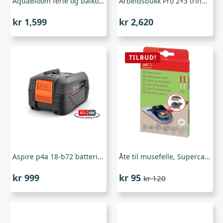
AquaBloom ferie og balkongvanningssett 1330-20, Gardena
Arbeidsbukk Pro 2×3 trinn, Climber
kr
1,599
kr
2,620
TILBUD!
Aspire p4a 18-b72 batteri , Husqvarna
Åte til musefelle, Supercat PRO 2 x 3 gram
kr
999
kr
95
kr
120
Opprinnelig
Nåværende
pris
pris
var:
er:
kr 120.
kr 95.