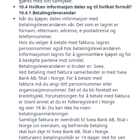
gjøres med ditt samtykke.
10.4 Hvilken informasjon deles og til hvilket formål?
10.4.1 Betalingsleverandør
Når du kjøper, deles informasjon med
betalingsleverandøren vår. Det som er lagret er
fornavn, etternavn, adresse, e-postadresse og
telefonnummer.
Hvis du velger å betale med faktura, lagres
personnummer også hos betalingsleverandøren.
Informasjonen lagres for å gjennomføre kjøpet og for
å beskytte partene mot svindel.
Betalingsleverandører vi bruker er: Svea.
Ved betaling med faktura samarbeider vi med Svea
Bank AB, filial i Norge. For å betale med
faktura må du angi ditt personnummer eller
organisasjonsnummer. Det vil da bli foretatt en
kredittsjekk. Forutsetningen for å betale med faktura
er blant annet at du er folkeregistrert i Norge
og over 18 år. Du kan ikke ha noen
betalingsanmerkninger.
Samtlige faktura er overdratt til Svea Bank AB, filial i
Norge sin eiendom, og befriende betaling
skal kun skje til Svea Bank AB, filial i Norge.
Fakturaens betalingsvilkår er 14 dager. Ved for sen