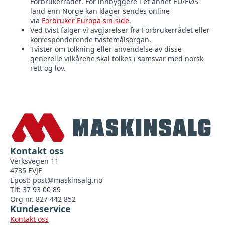
Forbrukerrådet. For innbyggere i et annet EU/EØS-
land enn Norge kan klager sendes online
via
Forbruker Europa sin side
.
Ved tvist følger vi avgjørelser fra Forbrukerrådet eller
korresponderende tvistemålsorgan.
Tvister om tolkning eller anvendelse av disse
generelle vilkårene skal tolkes i samsvar med norsk
rett og lov.
Kontakt oss
Verksvegen 11
4735 EVJE
Epost:
post@maskinsalg.no
Tlf: 37 93 00 89
Org nr. 827 442 852
Kundeservice
Kontakt oss