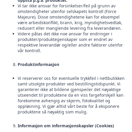
oppstå p.g.a. produktet.
Vi tar ikke ansvar for forsinkelser/feil på grunn av
omstendigheter utenfor selskapets kontroll (Force
Majeure). Disse omstendighetene kan for eksempel
være arbeidskonflikt, brann, krig, myndighetsvedtak,
redusert eller manglende levering fra leverandøren.
Videre påtas det ikke noe ansvar for endringer i
produkter/produktegenskaper som er endret av
respektive leverandør og/eller andre faktorer utenfor
vår kontroll.
Produktinformasjon
Vi reserverer oss for eventuelle trykkfeil i nettbutikken
samt utsolgte produkter ved bestillingstidspunkt. Vi
garanterer ikke at bildene gjenspeiler det nøyaktige
utseendet til produktene da en viss fargeforskjell kan
forekomme avhengig av skjerm, fotokvalitet og
oppløsning. Vi gjør alltid vårt beste for å eksponere
produktene så nøyaktig som mulig.
Informasjon om informasjonskapsler (Cookies)