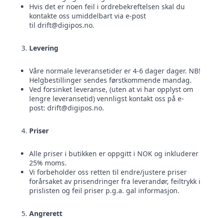
Hvis det er noen feil i ordrebekreftelsen skal du
kontakte oss umiddelbart via e-post
til
drift@digipos.no
.
Levering
Våre normale leveransetider er 4-6 dager dager. NB!
Helgbestillinger sendes førstkommende mandag.
Ved forsinket leveranse, (uten at vi har opplyst om
lengre leveransetid) vennligst kontakt oss på e-
post:
drift@digipos.no
.
Priser
Alle priser i butikken er oppgitt i NOK og inkluderer
25% moms.
Vi forbeholder oss retten til endre/justere priser
forårsaket av prisendringer fra leverandør, feiltrykk i
prislisten og feil priser p.g.a. gal informasjon.
Angrerett