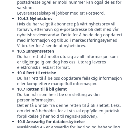
postadresse og/eller mobilnummer kan også deles for
varsling.
Leveranseselskap vi jobber med er: PostNord.
10.4.3 Nyhetsbrev
Hvis du har valgt å abonnere på vårt nyhetsbrev vil
fornavn, etternavn og e-postadresse bli delt med vår
nyhetsbrevleverandør. Dette for å holde deg oppdatert
med informasjon og tilbud i markedsføringsøyemed.
Vi bruker for å sende ut nyhetsbrev.
10.5 Innsynsretten
Du har rett til å motta utdrag av all informasjon som
er tilgjengelig om deg hos oss. Utdrag leveres
elektronisk i lesbart format.
10.6 Rett til rettelse
Du har rett til å be oss oppdatere feilaktig informasjon
eller komplettere mangelfull informasjon.
10.7 Retten til å bli glemt
Du kan når som helst be om sletting av din
personinformasjon.
Det er få unntak fra denne retten til å bli slettet, f.eks.
om det må beholdes for at vi skal oppfylle en juridisk
forpliktelse (i henhold til regnskapsloven).
10.8 Ansvarlig for databeskyttelse
Maskinsalg AS er ansvarlig for lagring og behandling