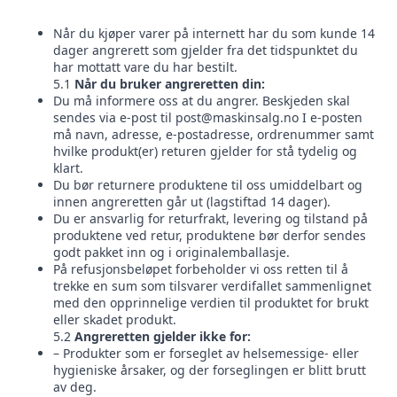
Når du kjøper varer på internett har du som kunde 14
dager angrerett som gjelder fra det tidspunktet du
har mottatt vare du har bestilt.
5.1
Når du bruker angreretten din:
Du må informere oss at du angrer. Beskjeden skal
sendes via e-post til
post@maskinsalg.no
I e-posten
må navn, adresse, e-postadresse, ordrenummer samt
hvilke produkt(er) returen gjelder for stå tydelig og
klart.
Du bør returnere produktene til oss umiddelbart og
innen angreretten går ut (lagstiftad 14 dager).
Du er ansvarlig for returfrakt, levering og tilstand på
produktene ved retur, produktene bør derfor sendes
godt pakket inn og i originalemballasje.
På refusjonsbeløpet forbeholder vi oss retten til å
trekke en sum som tilsvarer verdifallet sammenlignet
med den opprinnelige verdien til produktet for brukt
eller skadet produkt.
5.2
Angreretten gjelder ikke for:
– Produkter som er forseglet av helsemessige- eller
hygieniske årsaker, og der forseglingen er blitt brutt
av deg.