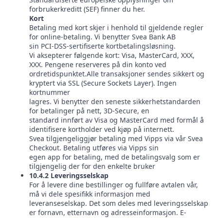
forbrukerkreditt (SEF) finner du her.
Kort
Betaling med kort skjer i henhold til gjeldende regler
for online-betaling. Vi benytter Svea Bank AB
sin PCI-DSS-sertifiserte kortbetalingsløsning.
Vi aksepterer følgende kort: Visa, MasterCard, XXX,
XXX. Pengene reserveres på din konto ved
ordretidspunktet.Alle transaksjoner sendes sikkert og
kryptert via SSL (Secure Sockets Layer). Ingen
kortnummer
lagres. Vi benytter den seneste sikkerhetstandarden
for betalinger på nett, 3D-Secure, en
standard innført av Visa og MasterCard med formål å
identifisere kortholder ved kjøp på internett.
Svea tilgjengeliggjør betaling med Vipps via vår Svea
Checkout. Betaling utføres via Vipps sin
egen app for betaling, med de betalingsvalg som er
tilgjengelig der for den enkelte bruker
10.4.2 Leveringsselskap
For å levere dine bestillinger og fullføre avtalen vår,
må vi dele spesifikk informasjon med
leveranseselskap. Det som deles med leveringsselskap
er fornavn, etternavn og adresseinformasjon. E-