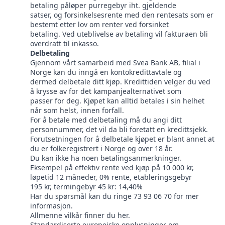
betaling påløper purregebyr iht. gjeldende
satser, og forsinkelsesrente med den rentesats som er
bestemt etter lov om renter ved forsinket
betaling. Ved uteblivelse av betaling vil fakturaen bli
overdratt til inkasso.
Delbetaling
Gjennom vårt samarbeid med Svea Bank AB, filial i
Norge kan du inngå en kontokredittavtale og
dermed delbetale ditt kjøp. Kredittiden velger du ved
å krysse av for det kampanjealternativet som
passer for deg. Kjøpet kan alltid betales i sin helhet
når som helst, innen forfall.
For å betale med delbetaling må du angi ditt
personnummer, det vil da bli foretatt en kredittsjekk.
Forutsetningen for å delbetale kjøpet er blant annet at
du er folkeregistrert i Norge og over 18 år.
Du kan ikke ha noen betalingsanmerkninger.
Eksempel på effektiv rente ved kjøp på 10 000 kr,
løpetid 12 måneder, 0% rente, etableringsgebyr
195 kr, termingebyr 45 kr: 14,40%
Har du spørsmål kan du ringe 73 93 06 70 for mer
informasjon.
Allmenne vilkår finner du her.
Standardiserte europeiske opplysninger om