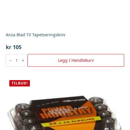
Anza Blad Til Tapetseringskniv
kr
105
Anza
Blad
Legg I Handlekurv
Til
Tapetseringskniv
antall
TILBUD!