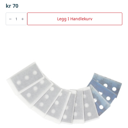
kr
70
Trykkbryter
M/Rødt
Legg I Handlekurv
Lys,
Bgu
antall