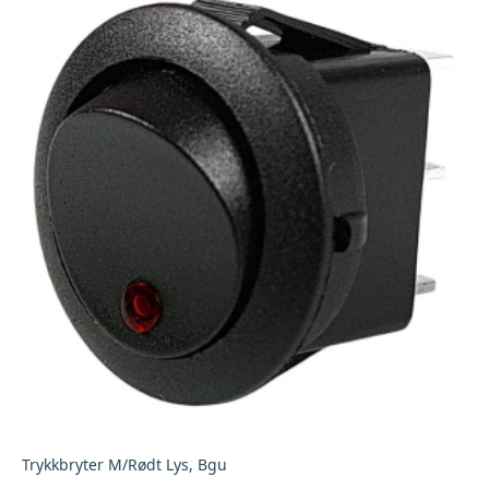
Trykkbryter M/Rødt Lys, Bgu