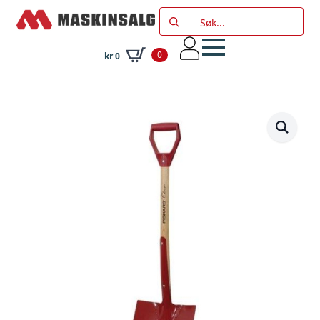
Search
for:
0
kr
0