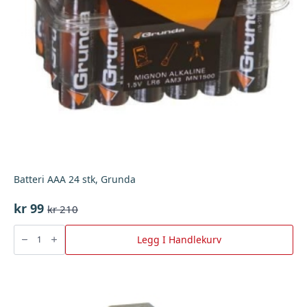
Batteri AAA 24 stk, Grunda
kr
99
kr
210
Opprinnelig
Nåværende
pris
pris
Batteri
AAA
Legg I Handlekurv
var:
er:
24
stk,
kr 210.
kr 99.
Grunda
antall