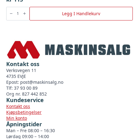
Ansats,
messing
Legg I Handlekurv
G1-
1/4"
X
G
1"
Gul
antall
Kontakt oss
Verksvegen 11
4735 EVJE
Epost:
post@maskinsalg.no
Tlf: 37 93 00 89
Org nr. 827 442 852
Kundeservice
Kontakt oss
Kjøpsbetingelser
Min konto
Åpningstider
Man – Fre 08:00 – 16:30
Lørdag 09:00 – 14:00