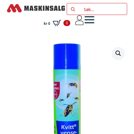
Search
for:
0
kr
0