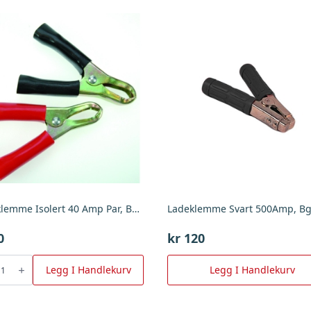
Ladeklemme Isolert 40 Amp Par, BGU
Ladeklemme Svart 500Amp, B
0
kr
120
lemme
Legg I Handlekurv
Legg I Handlekurv