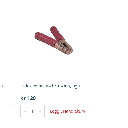
gu
Ladeklemme Rød 500Amp, Bgu
kr
120
Ladeklemme
Rød
Legg I Handlekurv
500Amp,
Bgu
antall