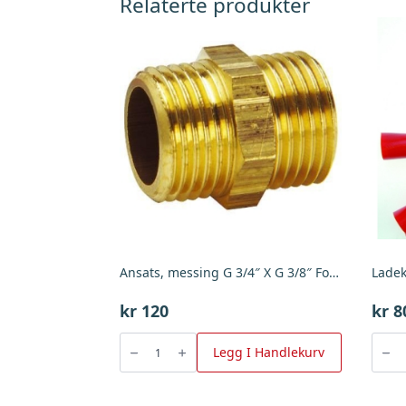
Relaterte produkter
Ansats, messing G 3/4″ X G 3/8″ Forkrommet
kr
120
kr
8
Ansats,
Ladek
messing
Isolert
Legg I Handlekurv
G
40
3/4"
Amp
X
Par,
G
BGU
3/8"
antall