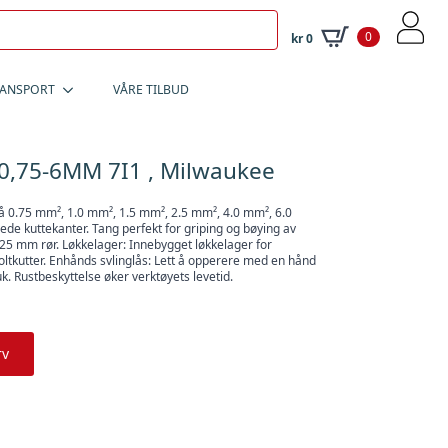
0
kr
0
RANSPORT
VÅRE TILBUD
,75-6MM 7I1 , Milwaukee
på 0.75 mm², 1.0 mm², 1.5 mm², 2.5 mm², 4.0 mm², 6.0
e kuttekanter. Tang perfekt for griping og bøying av
 25 mm rør. Løkkelager: Innebygget løkkelager for
boltkutter. Enhånds svlinglås: Lett å opperere med en hånd
uk. Rustbeskyttelse øker verktøyets levetid.
rv