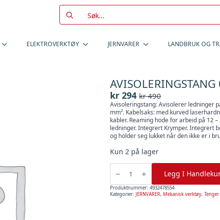
Search
for:
ELEKTROVERKTØY
JERNVARER
LANDBRUK OG T
AVISOLERINGSTANG 0
kr
294
kr
490
Opprinnelig
Nåværende
Avisoleringstang: Avisolerer ledninger 
pris
pris
mm². Kabelsaks: med kurved laserhardned
var:
er:
kabler. Reaming hode for arbeid på 12 –
ledninger. Integrert Krymper. Integrert 
kr 490.
kr 294.
og holder seg lukket når den ikke er i br
Kun 2 på lager
AVISOLERINGSTANG
0,75-
Legg I Handleku
6MM
7I1
,
Produktnummer:
4932478554
Milwaukee
Kategorier:
JERNVARER
,
Mekanisk verktøy
,
Tenger
antall