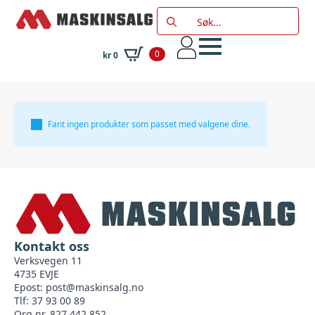
Search
for:
0
kr
0
Fant ingen produkter som passet med valgene dine.
Kontakt oss
Verksvegen 11
4735 EVJE
Epost:
post@maskinsalg.no
Tlf: 37 93 00 89
Org nr. 827 442 852