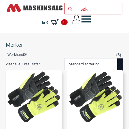
Search
for:
0
kr
0
Merker
(3)
Workhand®
Viser alle 3 resultater