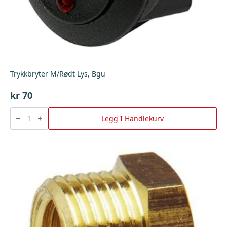
Trykkbryter M/Rødt Lys, Bgu
kr
70
Trykkbryter
M/Rødt
Legg I Handlekurv
Lys,
Bgu
antall