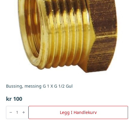
Bussing, messing G 1 X G 1/2 Gul
kr
100
Bussing,
messing
Legg I Handlekurv
G
1
X
G
1/2
Gul