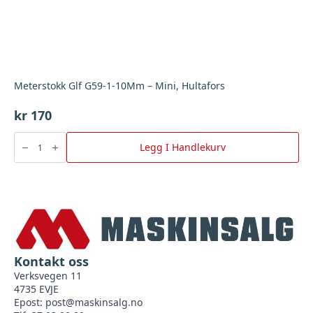
Meterstokk Glf G59-1-10Mm – Mini, Hultafors
kr
170
Meterstokk
Glf
Legg I Handlekurv
G59-
1-
10Mm
-
Mini,
Hultafors
antall
Kontakt oss
Verksvegen 11
4735 EVJE
Epost:
post@maskinsalg.no