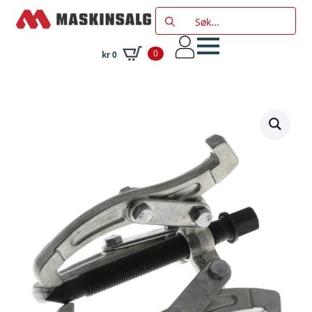
Search
for:
0
kr
0