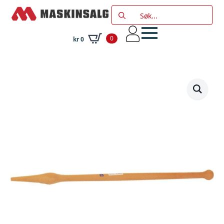
Search
for:
0
kr
0