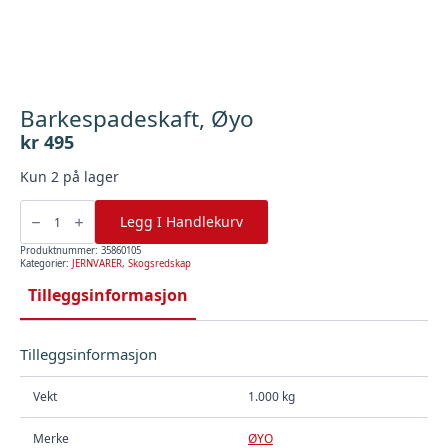
Barkespadeskaft, Øyo
kr
495
Kun 2 på lager
Barkespadeskaft,
Øyo
Legg I Handlekurv
antall
Produktnummer:
35860105
Kategorier:
JERNVARER
,
Skogsredskap
Tilleggsinformasjon
Tilleggsinformasjon
Vekt
1.000 kg
Merke
ØYO