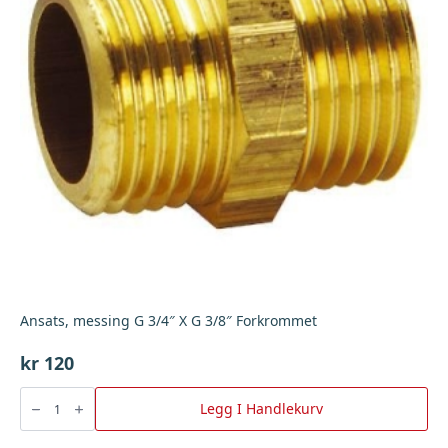
Ansats, messing G 3/4″ X G 3/8″ Forkrommet
kr
120
Ansats,
messing
Legg I Handlekurv
G
3/4"
X