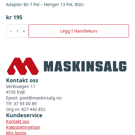
Adapter Bil 7 Pol – Henger 13 Pol, BGU
kr
195
Adapter
Bil
Legg I Handlekurv
7
Pol
-
Henger
13
Pol,
BGU
antall
Kontakt oss
Verksvegen 11
4735 EVJE
Epost:
post@maskinsalg.no
Tlf: 37 93 00 89
Org nr. 827 442 852
Kundeservice
Kontakt oss
Kjøpsbetingelser
Min konto