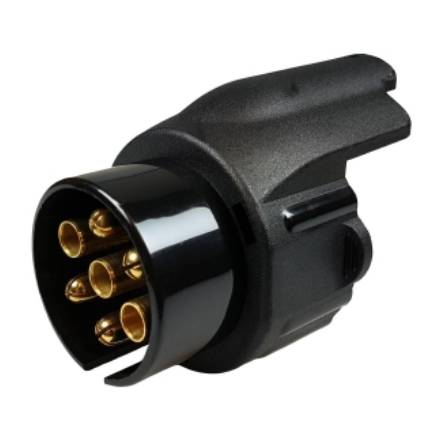
G
3/8"
Forkrommet
antall