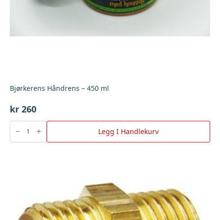
Bjørkerens Håndrens – 450 ml
kr
260
Bjørkerens
Håndrens
Legg I Handlekurv
-
450
ml
antall