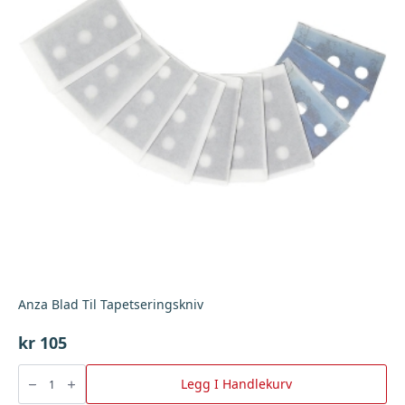
Anza Blad Til Tapetseringskniv
kr
105
Anza
Blad
Legg I Handlekurv
Til
Tapetseringskniv