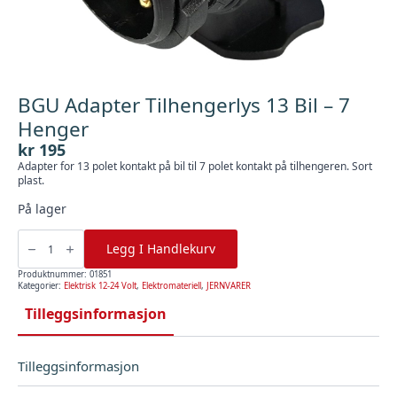
BGU Adapter Tilhengerlys 13 Bil – 7
Henger
kr
195
Adapter for 13 polet kontakt på bil til 7 polet kontakt på tilhengeren. Sort
plast.
På lager
BGU
Adapter
Legg I Handlekurv
Tilhengerlys
13
Bil
Produktnummer:
01851
-
Kategorier:
Elektrisk 12-24 Volt
,
Elektromateriell
,
JERNVARER
7
Henger
Tilleggsinformasjon
antall
Tilleggsinformasjon