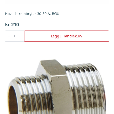
Hovedstrømbryter 30-50 A. BGU
kr
210
Hovedstrømbryter
30-
Legg I Handlekurv
50
A.
BGU
antall