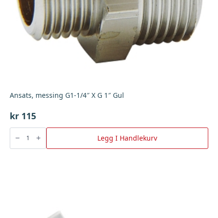
Ansats, messing G1-1/4″ X G 1″ Gul
kr
115
Ansats,
messing
Legg I Handlekurv
G1-
1/4"
X
G
1"
Gul
antall