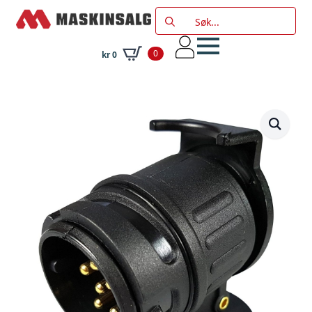
Search
for:
0
kr
0