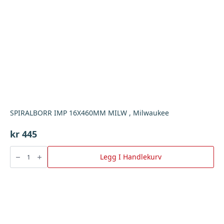
SPIRALBORR IMP 16X460MM MILW , Milwaukee
kr
445
SPIRALBORR
IMP
Legg I Handlekurv
16X460MM
MILW
,
Milwaukee
antall