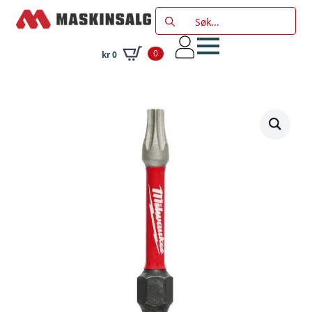
Search
for:
0
kr
0