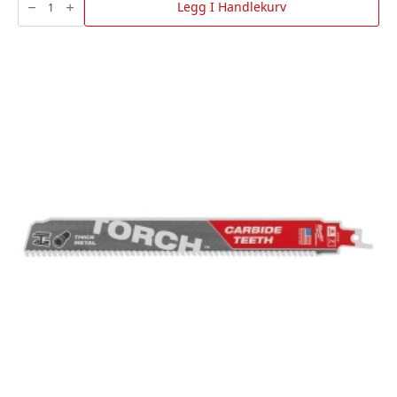
IMP
Legg I Handlekurv
HEX
32X153
,
Milwaukee
antall