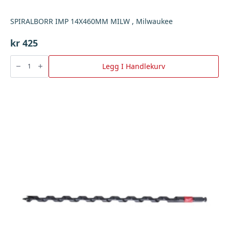
SPIRALBORR IMP 14X460MM MILW , Milwaukee
kr
425
SPIRALBORR
IMP
Legg I Handlekurv
14X460MM
MILW
,
Milwaukee
antall