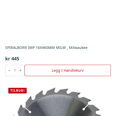
SPIRALBORR IMP 16X460MM MILW , Milwaukee
kr
445
SPIRALBORR
IMP
Legg I Handlekurv
16X460MM
MILW
,
Milwaukee
antall
TILBUD!