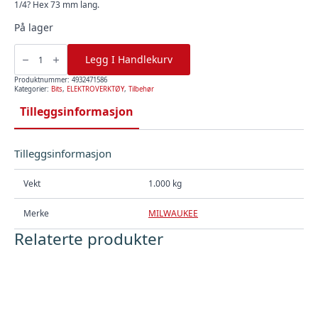
1/4? Hex 73 mm lang.
På lager
BITS
SETT
Legg I Handlekurv
SHOCKWAVE
TORX
CD
Produktnummer:
4932471586
32P
Kategorier:
Bits
,
ELEKTROVERKTØY
,
Tilbehør
,
Milwaukee
Tilleggsinformasjon
antall
Tilleggsinformasjon
Vekt
1.000 kg
Merke
MILWAUKEE
Relaterte produkter