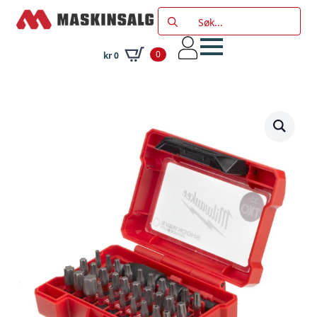
Search
for:
0
kr
0