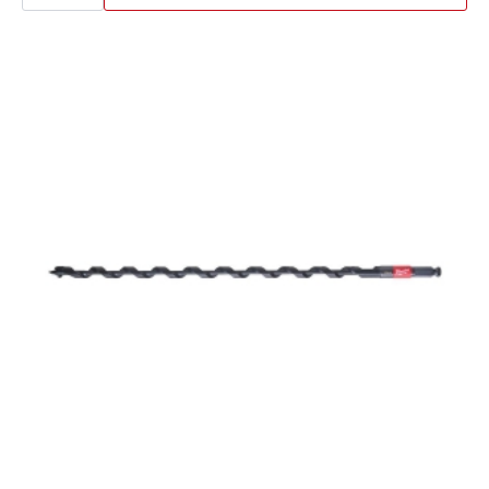
20X153
,
Milwaukee
antall