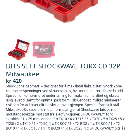
BITS SETT SHOCKWAVE TORX CD 32P ,
Milwaukee
kr
420
Shock Zone geometri – designet for å maksimal fleksibilitet. Shock Zone
reduserer spenninger ved skruens spiss, hvilket resulterer i færre brudd.
Spissen er komprimeret under smiing for maksmial hardhet og ekstra
lang levetid, samt for optimal passform i skruehodet, hvilket minimerer
risikoen for at bitset glir og skruer over gjengen. Spesielt framstilt stål –
Milwaukee®s spesielle metallformular gjør at Shockwave bits er mer
motstandsdyktige mot støt fra slagfunksjoner. SHOCKWAVE™ Torx
skrubits: 31 x 25 mm lengde: 2 x TX10 / 4 x TX15 / 5 x TX20 / 5 x TX25 / 5 x
TX30 / 2 x TX40 / 1 x TX50, 1 x TX BO7 / 1 x TX BO8 / 1 x TX BO9 / 1 x TX
BO10 / 1 x TX BO15 / 1 x TX BO20 / 1 x TX BO25. 1 x SHOCKWAVE™ bitslås