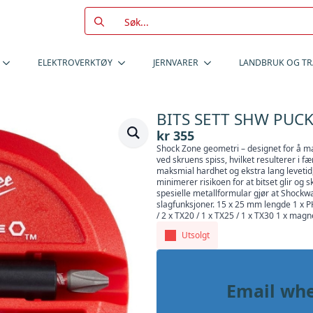
Search
for:
ELEKTROVERKTØY
JERNVARER
LANDBRUK OG T
BITS SETT SHW PUCK
kr
355
Shock Zone geometri – designet for å ma
ved skruens spiss, hvilket resulterer i 
maksmial hardhet og ekstra lang levetid,
minimerer risikoen for at bitset glir og 
spesielle metallformular gjør at Shockw
slagfunksjoner. 15 x 25 mm lengde 1 x PH1
/ 2 x TX20 / 1 x TX25 / 1 x TX30 1 x mag
Utsolgt
Email whe