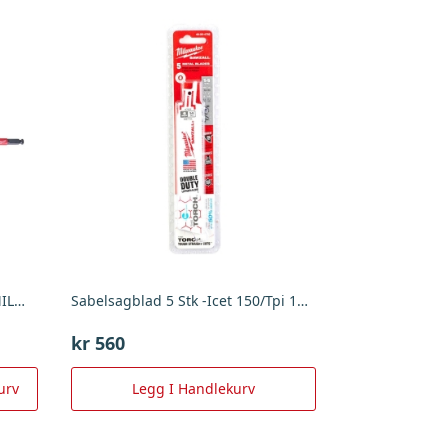
SPIRALBORR IMP 16X460MM MILW , Milwaukee
Sabelsagblad 5 Stk -Icet 150/Tpi 14P5, Milwaukee
kr
560
urv
Legg I Handlekurv