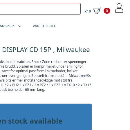
0
kr
0
RANSPORT
VÅRE TILBUD
 DISPLAY CD 15P , Milwaukee
ksimal fleksibilitet. Shock Zone reduserer spenninger
færre brudd. Spissen er komprimeret under smiing for
 samt for optimal passform i skruehodet, hvilket
skruer over gjengen. Spesielt framstilt stål – Milwaukee®s
ave bits er mer motstandsdyktige mot støt fra
 / 2 x PH2 1 x PZ1 / 2 x PZ2 / 1 x PZ3 1 x TX10 / 2 x TX15
netisk bitsholder 60 mm lang.
n stock available