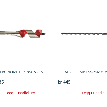
SPIRALBORR IMP HEX 28X153 , Milwaukee
35
kr
445
SPIRALBORR
IMP
Legg I Handlekurv
Legg I Handlek
16X460MM
MILW
,
Milwaukee
antall