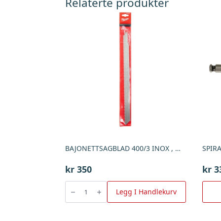
Relaterte produkter
BAJONETTSAGBLAD 400/3 INOX , Milwaukee
kr
350
kr
3
BAJONETTSAGBLAD
400/3
Legg I Handlekurv
INOX
,
Milwaukee
antall