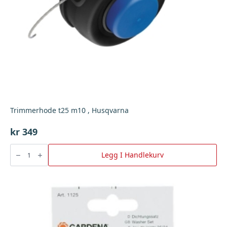
Trimmerhode t25 m10 , Husqvarna
kr
349
Trimmerhode
t25
Legg I Handlekurv
m10
,
Husqvarna
antall