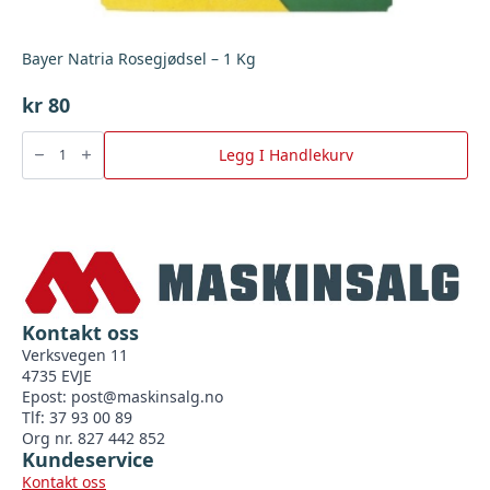
Bayer Natria Rosegjødsel – 1 Kg
kr
80
Bayer
Natria
Legg I Handlekurv
Rosegjødsel
-
1
Kg
antall
Kontakt oss
Verksvegen 11
4735 EVJE
Epost:
post@maskinsalg.no
Tlf: 37 93 00 89
Org nr. 827 442 852
Kundeservice
Kontakt oss