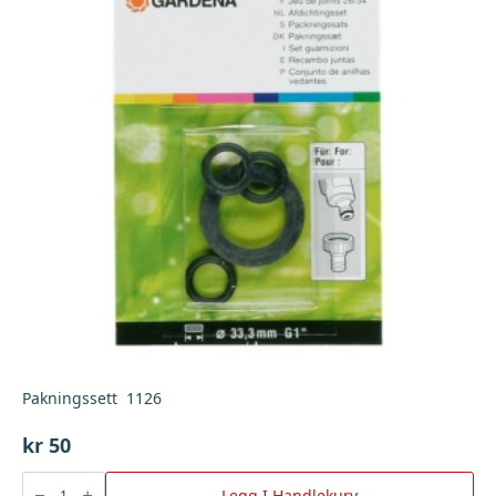
Pakningssett 1126
kr
50
Pakningssett
1126
Legg I Handlekurv