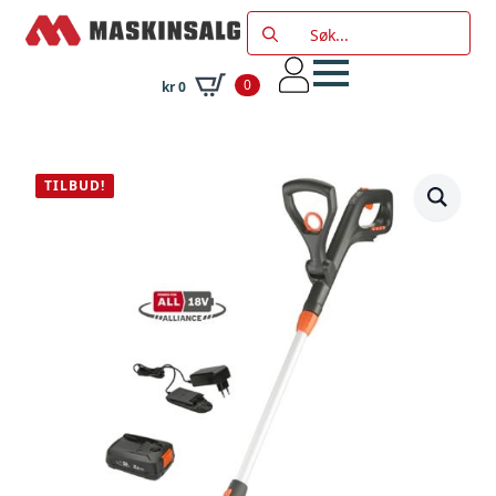
Search
for:
0
kr
0
TILBUD!