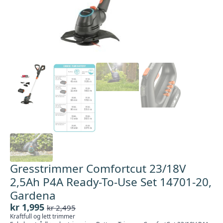
Gresstrimmer Comfortcut 23/18V
2,5Ah P4A Ready-To-Use Set 14701-20,
Gardena
kr
1,995
kr
2,495
Opprinnelig
Nåværende
Kraftfull og lett trimmer
pris
pris