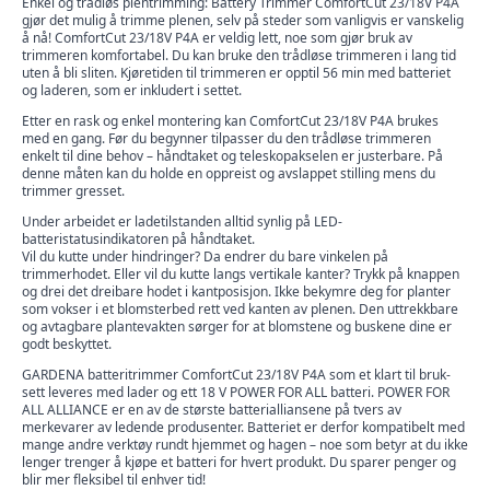
Enkel og trådløs plentrimming: Battery Trimmer ComfortCut 23/18V P4A
var:
er:
gjør det mulig å trimme plenen, selv på steder som vanligvis er vanskelig
å nå! ComfortCut 23/18V P4A er veldig lett, noe som gjør bruk av
kr 2,495.
kr 1,995.
trimmeren komfortabel. Du kan bruke den trådløse trimmeren i lang tid
uten å bli sliten. Kjøretiden til trimmeren er opptil 56 min med batteriet
og laderen, som er inkludert i settet.
Etter en rask og enkel montering kan ComfortCut 23/18V P4A brukes
med en gang. Før du begynner tilpasser du den trådløse trimmeren
enkelt til dine behov – håndtaket og teleskopakselen er justerbare. På
denne måten kan du holde en oppreist og avslappet stilling mens du
trimmer gresset.
Under arbeidet er ladetilstanden alltid synlig på LED-
batteristatusindikatoren på håndtaket.
Vil du kutte under hindringer? Da endrer du bare vinkelen på
trimmerhodet. Eller vil du kutte langs vertikale kanter? Trykk på knappen
og drei det dreibare hodet i kantposisjon. Ikke bekymre deg for planter
som vokser i et blomsterbed rett ved kanten av plenen. Den uttrekkbare
og avtagbare plantevakten sørger for at blomstene og buskene dine er
godt beskyttet.
GARDENA batteritrimmer ComfortCut 23/18V P4A som et klart til bruk-
sett leveres med lader og ett 18 V POWER FOR ALL batteri. POWER FOR
ALL ALLIANCE er en av de største batterialliansene på tvers av
merkevarer av ledende produsenter. Batteriet er derfor kompatibelt med
mange andre verktøy rundt hjemmet og hagen – noe som betyr at du ikke
lenger trenger å kjøpe et batteri for hvert produkt. Du sparer penger og
blir mer fleksibel til enhver tid!