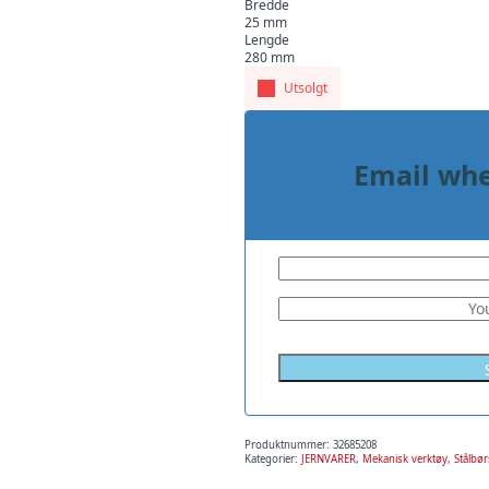
Bredde
25 mm
Lengde
280 mm
Utsolgt
Email whe
Produktnummer:
32685208
Kategorier:
JERNVARER
,
Mekanisk verktøy
,
Stålbø