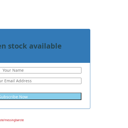
n stock available
rste/messingbørste