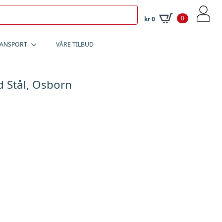
0
kr
0
RANSPORT
VÅRE TILBUD
 Stål, Osborn