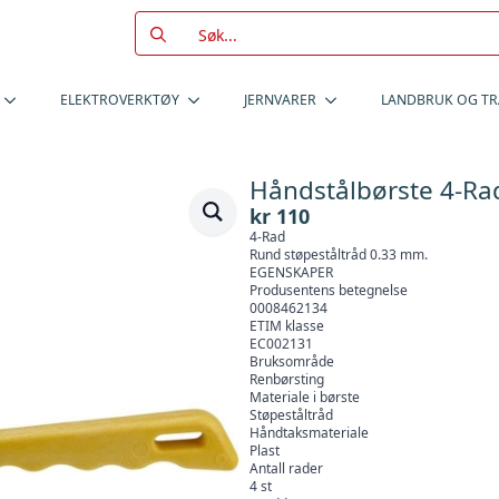
Search
for:
ELEKTROVERKTØY
JERNVARER
LANDBRUK OG T
Håndstålbørste 4-Rad
kr
110
4-Rad
Rund støpeståltråd 0.33 mm.
EGENSKAPER
Produsentens betegnelse
0008462134
ETIM klasse
EC002131
Bruksområde
Renbørsting
Materiale i børste
Støpeståltråd
Håndtaksmateriale
Plast
Antall rader
4 st