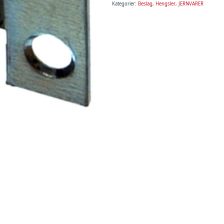
Par
Kategorier:
Beslag
,
Hengsler
,
JERNVARER
antall