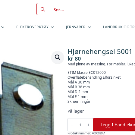
Search
for:
ELEKTROVERKTØY
JERNVARER
LANDBRUK OG T
Hjørnehengsel 5001 
kr
80
Med pinne av messing. For møbler, luker,
ETIM klasse EC012000
Overflatebehandling Elforzinket
Mål A 30 mm
Mål B 38 mm
Mål D 2 mm
Mål E 1 mm
Skruer inngår
På lager
Hjørnehengsel
5001
Legg I Handleku
38Mm
Elf
-
Produktnummer:
400002051