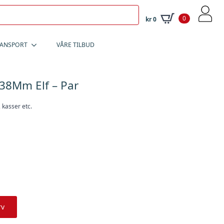
0
kr
0
RANSPORT
VÅRE TILBUD
38Mm Elf – Par
 kasser etc.
rv