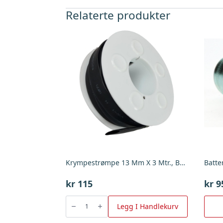
Relaterte produkter
Krympestrømpe 13 Mm X 3 Mtr., Bgu
Batte
kr
115
kr
9
Krympestrømpe
13
Legg I Handlekurv
Mm
X
3