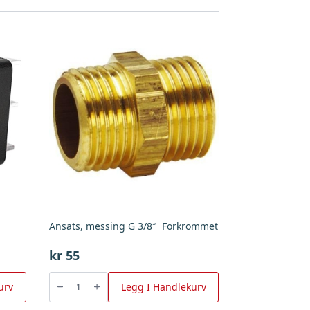
Ansats, messing G 3/8″ Forkrommet
kr
55
Ansats,
messing
urv
Legg I Handlekurv
G
3/8"
Forkrommet