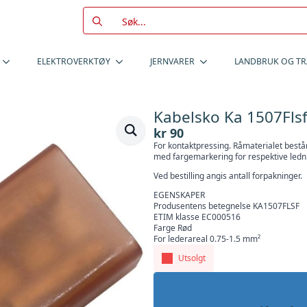
Search
for:
ELEKTROVERKTØY
JERNVARER
LANDBRUK OG T
Kabelsko Ka 1507Flsf
kr
90
For kontaktpressing. Råmaterialet består
med fargemarkering for respektive ledni
Ved bestilling angis antall forpakninger.
EGENSKAPER
Produsentens betegnelse KA1507FLSF
ETIM klasse EC000516
Farge Rød
For lederareal 0.75-1.5 mm²
Utsolgt