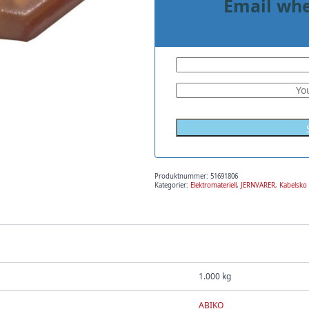
Email whe
Produktnummer:
51691806
Kategorier:
Elektromateriell
,
JERNVARER
,
Kabelsko
1.000 kg
ABIKO