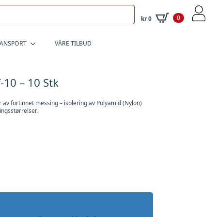
0
kr
0
RANSPORT
VÅRE TILBUD
-10 – 10 Stk
 av fortinnet messing – isolering av Polyamid (Nylon)
ngsstørrelser.