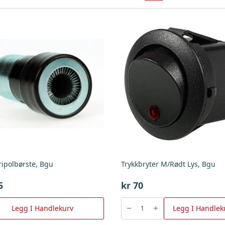
ripolbørste, Bgu
Trykkbryter M/Rødt Lys, Bgu
5
kr
70
Trykkbryter
M/Rødt
Legg I Handlekurv
Legg I Handlek
Lys,
Bgu
antall