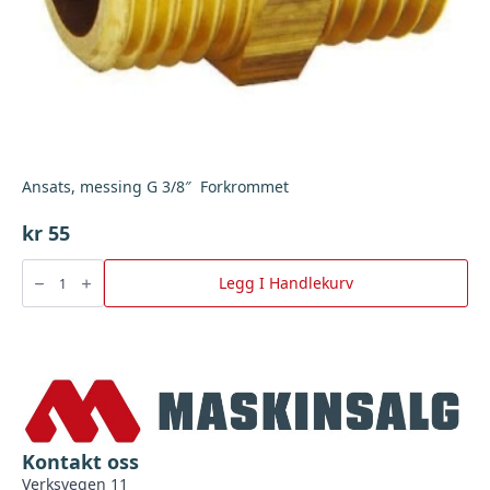
Ansats, messing G 3/8″ Forkrommet
kr
55
Ansats,
messing
Legg I Handlekurv
G
3/8"
Forkrommet
antall
Kontakt oss
Verksvegen 11