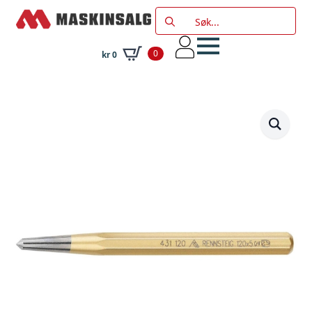
Search
for:
0
kr
0