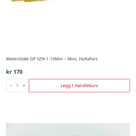
Meterstokk Glf G59-1-10Mm – Mini, Hultafors
kr
170
Meterstokk
Glf
Legg I Handlekurv
G59-
1-
10Mm
-
Mini,
Hultafors
antall