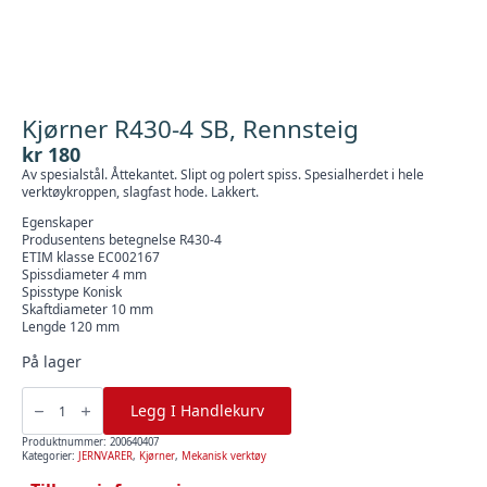
Kjørner R430-4 SB, Rennsteig
kr
180
Av spesialstål. Åttekantet. Slipt og polert spiss. Spesialherdet i hele
verktøykroppen, slagfast hode. Lakkert.
Egenskaper
Produsentens betegnelse R430-4
ETIM klasse EC002167
Spissdiameter 4 mm
Spisstype Konisk
Skaftdiameter 10 mm
Lengde 120 mm
På lager
Kjørner
R430-
Legg I Handlekurv
4
SB,
Rennsteig
Produktnummer:
200640407
antall
Kategorier:
JERNVARER
,
Kjørner
,
Mekanisk verktøy