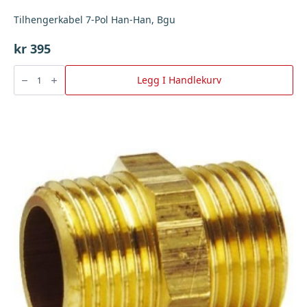
Tilhengerkabel 7-Pol Han-Han, Bgu
kr
395
Tilhengerkabel
7-
Legg I Handlekurv
Pol
Han-
Han,
Bgu
antall