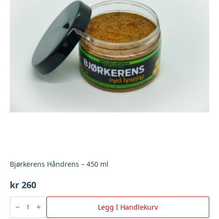
Bjørkerens Håndrens – 450 ml
kr
260
Bjørkerens
Håndrens
Legg I Handlekurv
-
450