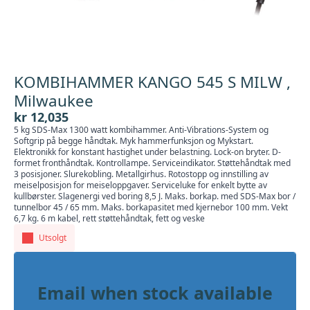
KOMBIHAMMER KANGO 545 S MILW ,
Milwaukee
kr
12,035
5 kg SDS-Max 1300 watt kombihammer. Anti-Vibrations-System og
Softgrip på begge håndtak. Myk hammerfunksjon og Mykstart.
Elektronikk for konstant hastighet under belastning. Lock-on bryter. D-
formet fronthåndtak. Kontrollampe. Serviceindikator. Støttehåndtak med
3 posisjoner. Slurekobling. Metallgirhus. Rotostopp og innstilling av
meiselposisjon for meiseloppgaver. Serviceluke for enkelt bytte av
kullbørster. Slagenergi ved boring 8,5 J. Maks. borkap. med SDS-Max bor /
tunnelbor 45 / 65 mm. Maks. borkapasitet med kjernebor 100 mm. Vekt
6,7 kg. 6 m kabel, rett støttehåndtak, fett og veske
Utsolgt
Email when stock available