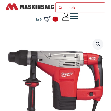
Search
for:
0
kr
0