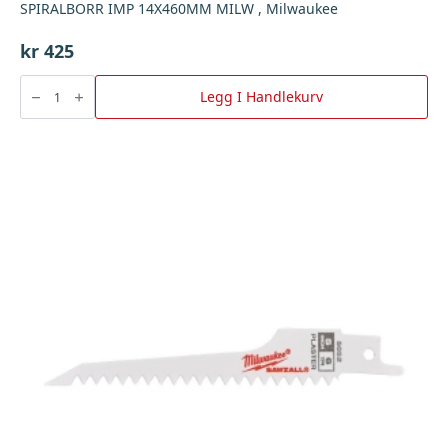
SPIRALBORR IMP 14X460MM MILW , Milwaukee
kr
425
SPIRALBORR
IMP
Legg I Handlekurv
14X460MM
MILW
,
Milwaukee
antall