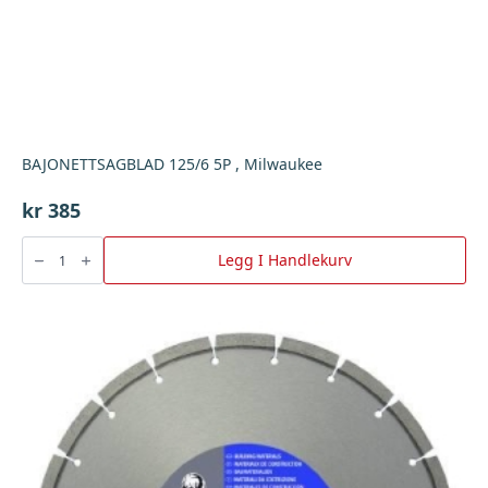
BAJONETTSAGBLAD 125/6 5P , Milwaukee
kr
385
BAJONETTSAGBLAD
125/6
Legg I Handlekurv
5P
,
Milwaukee
antall