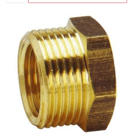
A.
BGU
antall