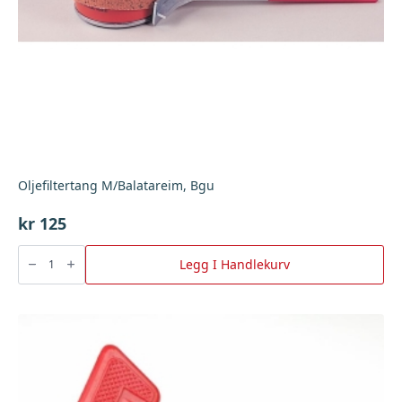
Oljefiltertang M/Balatareim, Bgu
kr
125
Oljefiltertang
M/Balatareim,
Legg I Handlekurv
Bgu
antall