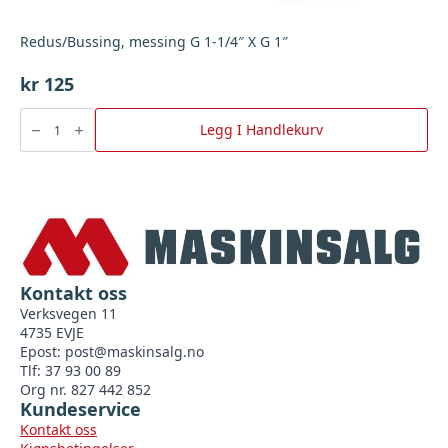
Redus/Bussing, messing G 1-1/4″ X G 1″
kr
125
Redus/Bussing,
messing
Legg I Handlekurv
G
1-
1/4"
X
G
1"
antall
Kontakt oss
Verksvegen 11
4735 EVJE
Epost:
post@maskinsalg.no
Tlf: 37 93 00 89
Org nr. 827 442 852
Kundeservice
Kontakt oss