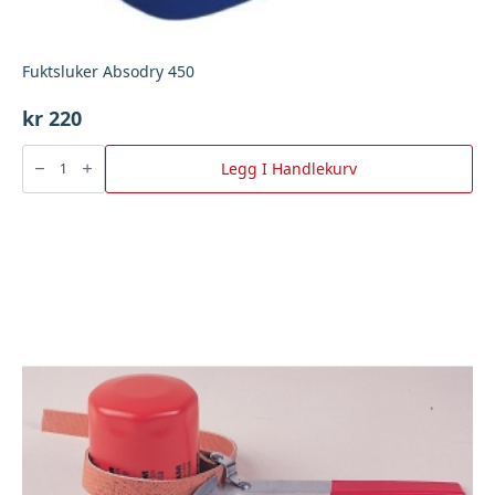
Fuktsluker Absodry 450
kr
220
Fuktsluker
Absodry
Legg I Handlekurv
450
antall