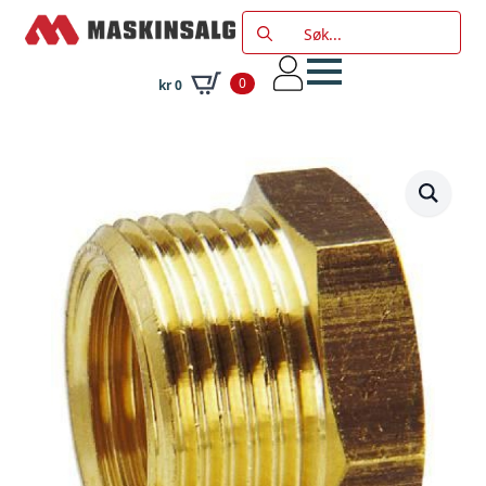
Search
for:
0
kr
0