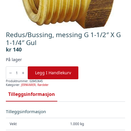
Redus/Bussing, messing G 1-1/2″ X G
1-1/4″ Gul
kr
140
På lager
Redus/Bussing,
messing
Legg I Handlekurv
G
1-
1/2"
Produktnummer:
028453645
X
Kategorier:
JERNVARER
,
Rørdeler
G
1-
Tilleggsinformasjon
1/4"
Gul
antall
Tilleggsinformasjon
Vekt
1.000 kg