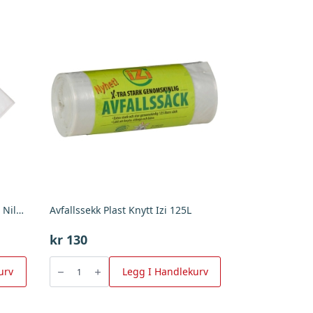
Støvsugerpose Buddy Ii (4 Stk), Nilfisk
Avfallssekk Plast Knytt Izi 125L
kr
130
Avfallssekk
Plast
urv
Legg I Handlekurv
Knytt
Izi
125L
antall