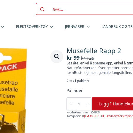
Search
for:
ELEKTROVERKTØY
JERNVARER
LANDBRUK OG T
Musefelle Rapp 2
kr
99
kr
125
Opprinnelig
Nåværende
Løs åte, enkel å spenne opp, enkel å tøm
pris
pris
Naturvårdsverket i Sverige etter normer
var:
er:
for «Beste og mest geniale fangstfelle»
kr 125.
kr 99.
2 stk i pakken.
På lager
Musefelle
Rapp
Legg I Handleku
2
antall
Produktnummer:
251800
Kategorier:
HJEM OG FRITID
,
Skadedyrbekjempin