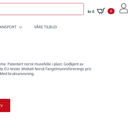
0
kr
0
RANSPORT
VÅRE TILBUD
me. Patentert norsk musefelle i plast. Godkjent av
te EU-tester. Mottatt Norsk Fangstmannsforenings pris
. Med bruksanvisning.
rv
g