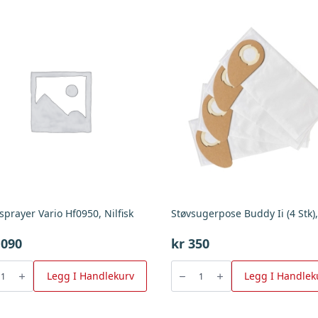
prayer Vario Hf0950, Nilfisk
,090
kr
350
prayer
Støvsugerpose
Buddy
Legg I Handlekurv
Legg I Handlek
,
Ii
(4
Stk),
Nilfisk
antall