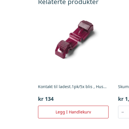
Relaterte produkter
Kontakt til ladest.1pk/5x blis , Husqvarna
Skums
kr
134
kr
1
Skums
Vario
Legg I Handlekurv
Hf0950
Nilfisk
antall