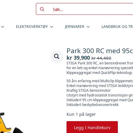
Search
for:
ELEKTROVERKTØY
JERNVARER
LANDBRUK OG T
Park 300 RC med 95c
kr
39,900
kr
44,480
Opprinnelig
Nåværende
STIGA Park 300 RC, en bensindrevet fro
pris
pris
for en lett og enkel manøvrering spesielt
var:
er:
klippeaggregat med QuickFlip-teknologi.
kr 44,480.
kr 39,900.
50 års erfaring med Multiclip klippemet
Enkel manøvrering med STIGA leddstyri
Kraftig STIGA bensinmotor
Utstyrt med hydrostatisk transmisjon gir
Inkludert 95 cm klippeaggregat med Quic
Inkludert beskyttelsesovertrekk
Kun 1 på lager
Legg I Handlekurv