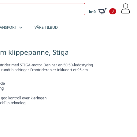
0
kr
0
RANSPORT
VÅRE TILBUD
m klippepanne, Stiga
ntrider med STIGA-motor. Den har en 50:50-leddstyring
 rundt hindringer. Frontrideren er inkludert et 95 cm
ode
ng
 god kontroll over kjøringen
kFlip-teknologi