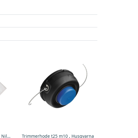
Støvsugerpose Buddy Ii (4 Stk), Nilfisk
Trimmerhode t25 m10 , Husqvarna