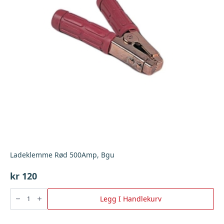
Ladeklemme Rød 500Amp, Bgu
kr
120
Ladeklemme
Rød
Legg I Handlekurv
500Amp,
Bgu
antall