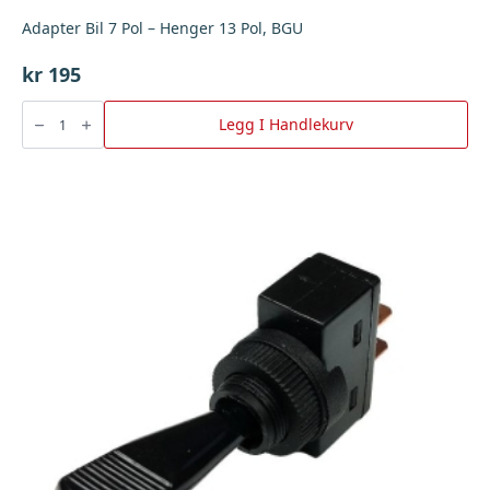
Adapter Bil 7 Pol – Henger 13 Pol, BGU
kr
195
Adapter
Bil
Legg I Handlekurv
7
Pol
-
Henger
13
Pol,
BGU
antall