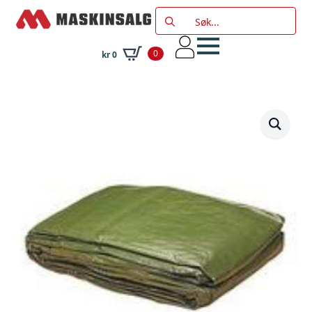
Search
for:
0
kr
0