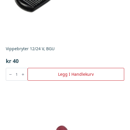
Vippebryter 12/24 V, BGU
kr
40
Vippebryter
12/24
Legg I Handlekurv
V,
BGU
antall