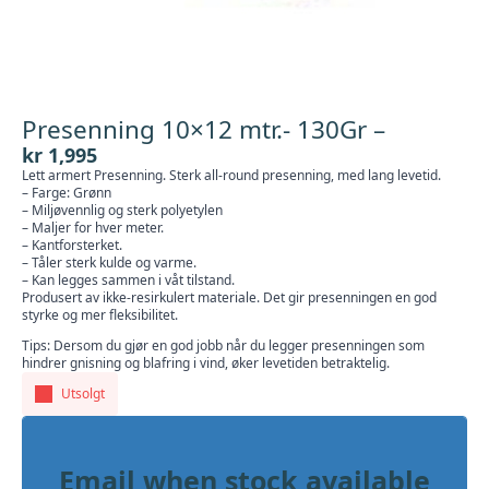
Presenning 10×12 mtr.- 130Gr –
kr
1,995
Lett armert Presenning. Sterk all-round presenning, med lang levetid.
– Farge: Grønn
– Miljøvennlig og sterk polyetylen
– Maljer for hver meter.
– Kantforsterket.
– Tåler sterk kulde og varme.
– Kan legges sammen i våt tilstand.
Produsert av ikke-resirkulert materiale. Det gir presenningen en god
styrke og mer fleksibilitet.
Tips: Dersom du gjør en god jobb når du legger presenningen som
hindrer gnisning og blafring i vind, øker levetiden betraktelig.
Utsolgt
Email when stock available