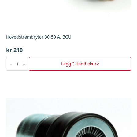
Hovedstrømbryter 30-50 A. BGU
kr
210
Hovedstrømbryter
30-
Legg I Handlekurv
50
A.
BGU
antall