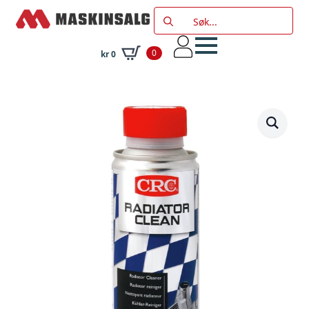
Search
for:
0
kr
0