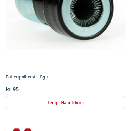
Batteripolbørste, Bgu
kr
95
Legg I Handlekurv