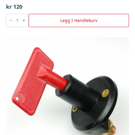
kr
120
Ladeklemme
Rød
Legg I Handlekurv
500Amp,
Bgu
antall