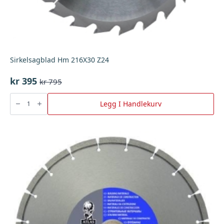
Sirkelsagblad Hm 216X30 Z24
kr
395
kr
795
Opprinnelig
Nåværende
pris
pris
Sirkelsagblad
Hm
Legg I Handlekurv
var:
er:
216X30
Z24
kr 795.
kr 395.
antall