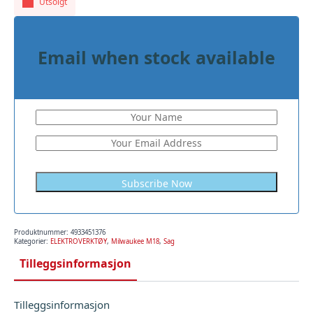
Utsolgt
Email when stock available
Subscribe Now
Produktnummer:
4933451376
Kategorier:
ELEKTROVERKTØY
,
Milwaukee M18
,
Sag
Tilleggsinformasjon
Tilleggsinformasjon