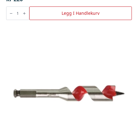
Koppstålbørste
70
Legg I Handlekurv
mm
M14,
Luna
antall