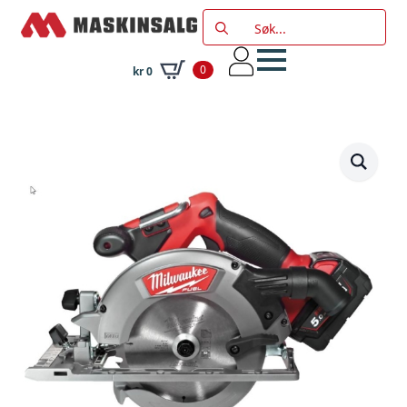
Search
for:
0
kr
0