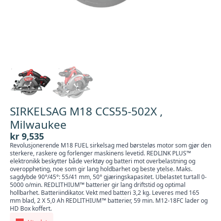
SIRKELSAG M18 CCS55-502X ,
Milwaukee
kr
9,535
Revolusjonerende M18 FUEL sirkelsag med børsteløs motor som gjør den
sterkere, raskere og forlenger maskinens levetid. REDLINK PLUS™
elektronikk beskytter både verktøy og batteri mot overbelastning og
overoppheting, noe som gir lang holdbarhet og beste ytelse. Maks.
sagdybde 90°/45°: 55/41 mm, 50° gjæringskapasitet. Ubelastet turtall 0-
5000 o/min. REDLITHIUM™ batterier gir lang driftstid og optimal
hollbarhet. Batteriindikator. Vekt med batteri 3,2 kg. Leveres med 165
mm blad, 2 X 5,0 Ah REDLITHIUM™ batterier, 59 min. M12-18FC lader og
HD Box koffert.