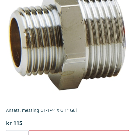
Ansats, messing G1-1/4″ X G 1″ Gul
kr
115
Ansats,