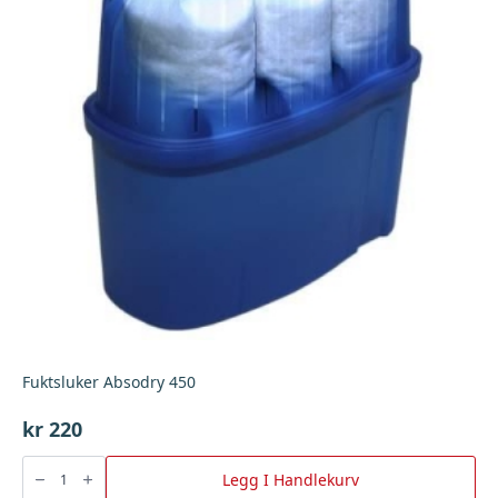
Fuktsluker Absodry 450
kr
220
Fuktsluker
Absodry
Legg I Handlekurv
450