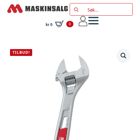
Search
for:
0
kr
0
TILBUD!