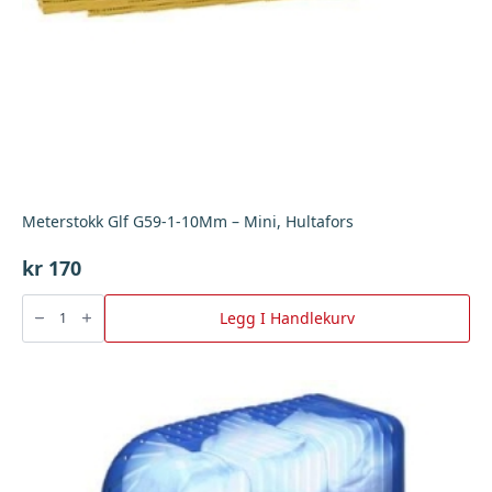
Meterstokk Glf G59-1-10Mm – Mini, Hultafors
kr
170
Meterstokk
Glf
Legg I Handlekurv
G59-
1-
10Mm
-
Mini,
Hultafors
antall