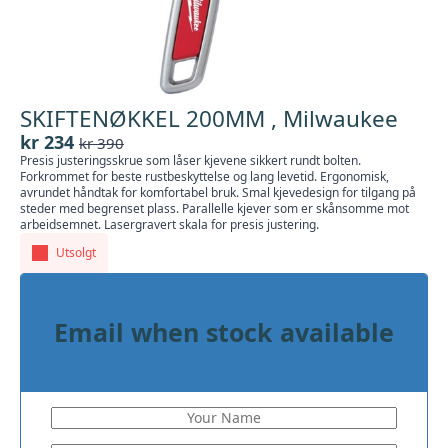
SKIFTENØKKEL 200MM , Milwaukee
kr
234
kr
390
Opprinnelig
Nåværende
Presis justeringsskrue som låser kjevene sikkert rundt bolten.
pris
pris
Forkrommet for beste rustbeskyttelse og lang levetid. Ergonomisk,
var:
er:
avrundet håndtak for komfortabel bruk. Smal kjevedesign for tilgang på
steder med begrenset plass. Parallelle kjever som er skånsomme mot
kr 390.
kr 234.
arbeidsemnet. Lasergravert skala for presis justering.
Utsolgt
Email when stock available