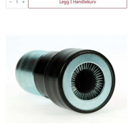
messing
Legg I Handlekurv
G1-
1/4"
X
G
1"
Gul
antall