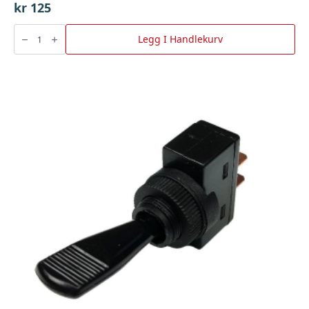
kr
125
Oljefiltertang
M/Balatareim,
Legg I Handlekurv
Bgu
antall