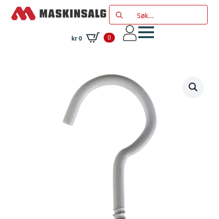
Search
for:
0
kr
0