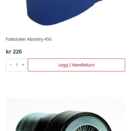
Fuktsluker Absodry 450
kr
220
Fuktsluker
Absodry
Legg I Handlekurv
450
antall