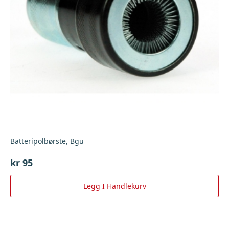
Batteripolbørste, Bgu
kr
95
Legg I Handlekurv