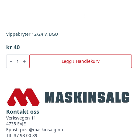
Vippebryter 12/24 V, BGU
kr
40
Vippebryter
12/24
Legg I Handlekurv
V,
BGU
antall
Kontakt oss
Verksvegen 11
4735 EVJE
Epost:
post@maskinsalg.no
Tlf: 37 93 00 89