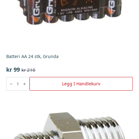
Batteri AA 24 stk, Grunda
kr
99
kr
210
Opprinnelig
Nåværende
pris
pris
Batteri
AA
Legg I Handlekurv
var:
er:
24
stk,
kr 210.
kr 99.
Grunda
antall