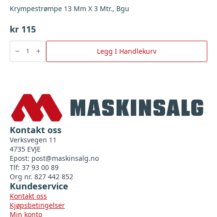
Krympestrømpe 13 Mm X 3 Mtr., Bgu
kr
115
Krympestrømpe
13
Legg I Handlekurv
Mm
X
3
Mtr.,
Bgu
antall
Kontakt oss
Verksvegen 11
4735 EVJE
Epost:
post@maskinsalg.no
Tlf: 37 93 00 89
Org nr. 827 442 852
Kundeservice
Kontakt oss
Kjøpsbetingelser
Min konto