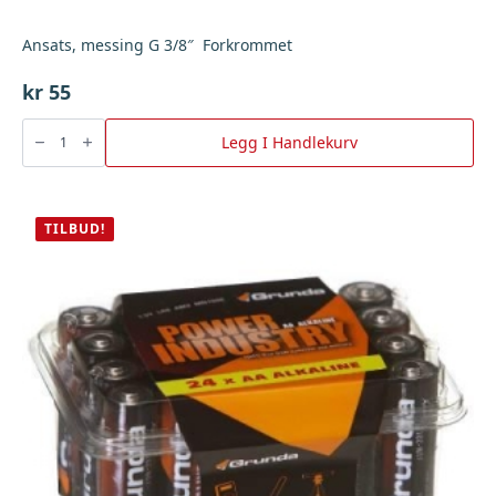
Ansats, messing G 3/8″ Forkrommet
kr
55
Ansats,
messing
Legg I Handlekurv
G
3/8"
Forkrommet
antall
TILBUD!