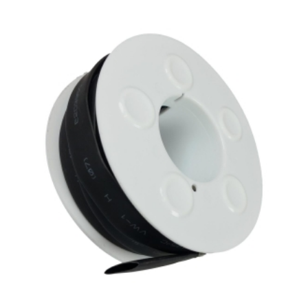
G
1"
Gul
antall