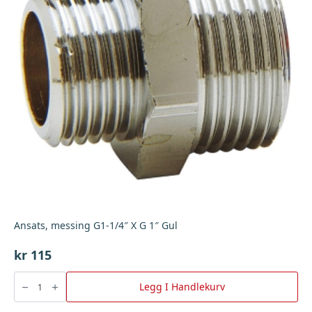
Ansats, messing G1-1/4″ X G 1″ Gul
kr
115
Ansats,
messing
Legg I Handlekurv
G1-
1/4"
X