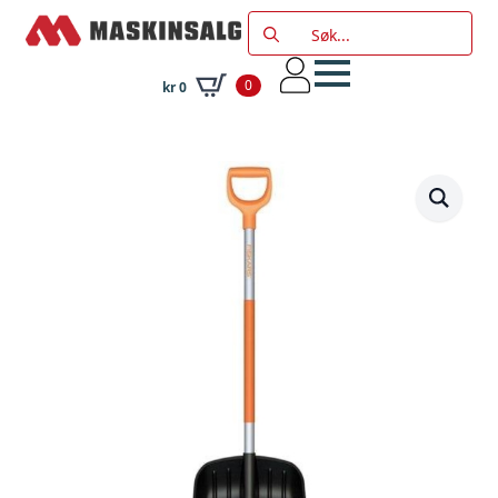
Search
for:
0
kr
0