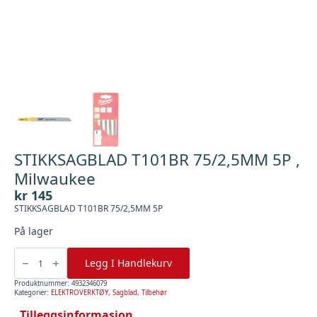
STIKKSAGBLAD T101BR 75/2,5MM 5P ,
Milwaukee
kr
145
STIKKSAGBLAD T101BR 75/2,5MM 5P
På lager
STIKKSAGBLAD
T101BR
Legg I Handlekurv
75/2,5MM
5P
,
Produktnummer:
4932346079
Milwaukee
Kategorier:
ELEKTROVERKTØY
,
Sagblad
,
Tilbehør
antall
Tilleggsinformasjon