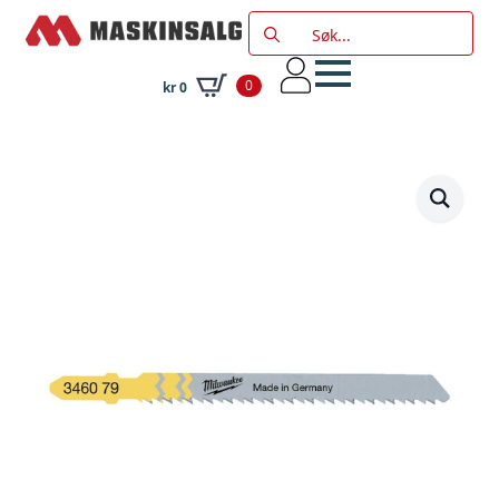
Search
for:
0
kr
0