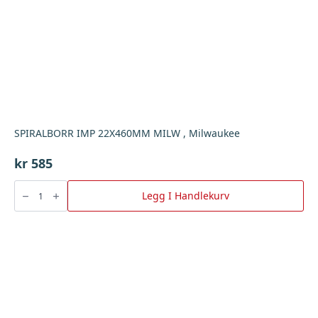
SPIRALBORR IMP 22X460MM MILW , Milwaukee
kr
585
SPIRALBORR
IMP
Legg I Handlekurv
22X460MM
MILW
,
Milwaukee
antall