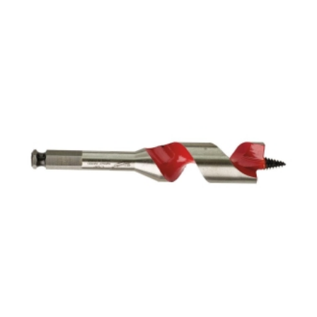
,
Milwaukee
antall