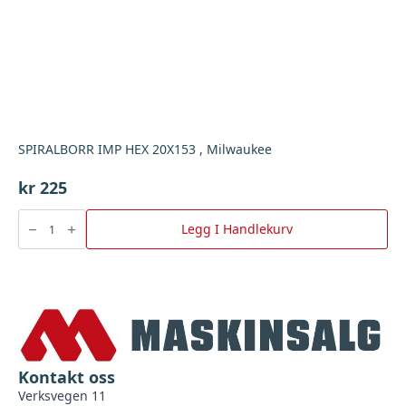
SPIRALBORR IMP HEX 20X153 , Milwaukee
kr
225
SPIRALBORR
IMP
Legg I Handlekurv
HEX
20X153
,
Milwaukee
antall
Kontakt oss
Verksvegen 11