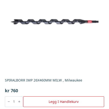
SPIRALBORR IMP 26X460MM MILW , Milwaukee
kr
760
SPIRALBORR
IMP
Legg I Handlekurv
26X460MM
MILW