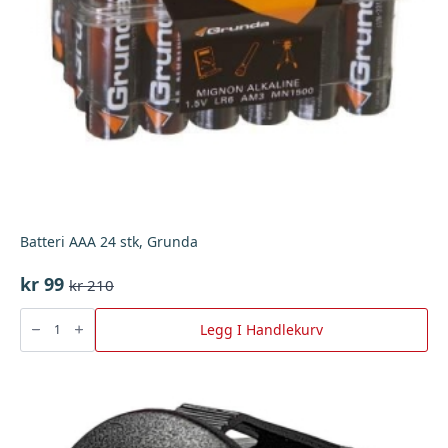
Batteri AAA 24 stk, Grunda
kr
99
kr
210
Opprinnelig
Nåværende
pris
pris
Batteri
AAA
Legg I Handlekurv
var:
er:
24
stk,
kr 210.
kr 99.
Grunda
antall