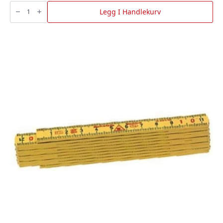
Trykkbryter
M/Rødt
Legg I Handlekurv
Lys,
Bgu
antall