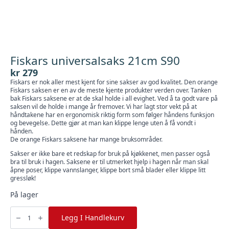
Fiskars universalsaks 21cm S90
kr
279
Fiskars er nok aller mest kjent for sine sakser av god kvalitet. Den orange
Fiskars saksen er en av de meste kjente produkter verden over. Tanken
bak Fiskars saksene er at de skal holde i all evighet. Ved å ta godt vare på
saksen vil de holde i mange år fremover. Vi har lagt stor vekt på at
håndtakene har en ergonomisk riktig form som følger håndens funksjon
og bevegelse. Dette gjør at man kan klippe lenge uten å få vondt i
hånden.
De orange Fiskars saksene har mange bruksområder.
Sakser er ikke bare et redskap for bruk på kjøkkenet, men passer også
bra til bruk i hagen. Saksene er til utmerket hjelp i hagen når man skal
åpne poser, klippe vannslanger, klippe bort små blader eller klippe litt
gressløk!
På lager
Fiskars
universalsaks
Legg I Handlekurv
21cm
S90