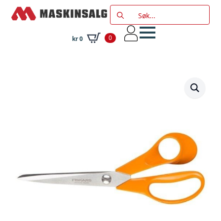
Search
for:
0
kr
0