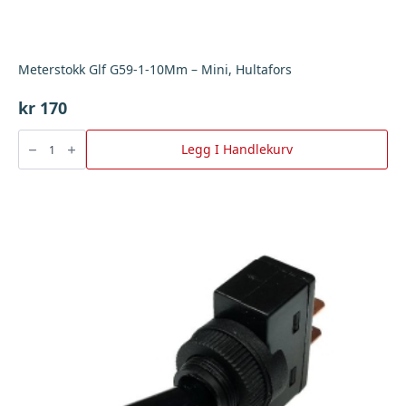
Meterstokk Glf G59-1-10Mm – Mini, Hultafors
kr
170
Meterstokk
Glf
Legg I Handlekurv
G59-
1-
10Mm
-
Mini,
Hultafors
antall