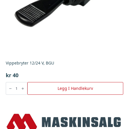
Vippebryter 12/24 V, BGU
kr
40
Vippebryter
12/24
Legg I Handlekurv
V,
BGU
antall