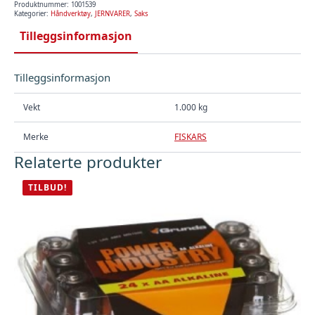
antall
Produktnummer:
1001539
Kategorier:
Håndverktøy
,
JERNVARER
,
Saks
Tilleggsinformasjon
Tilleggsinformasjon
Vekt
1.000 kg
Merke
FISKARS
Relaterte produkter
TILBUD!