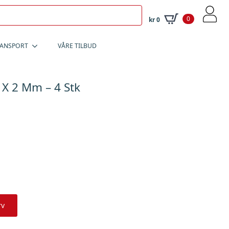
0
kr
0
RANSPORT
VÅRE TILBUD
 X 2 Mm – 4 Stk
rv