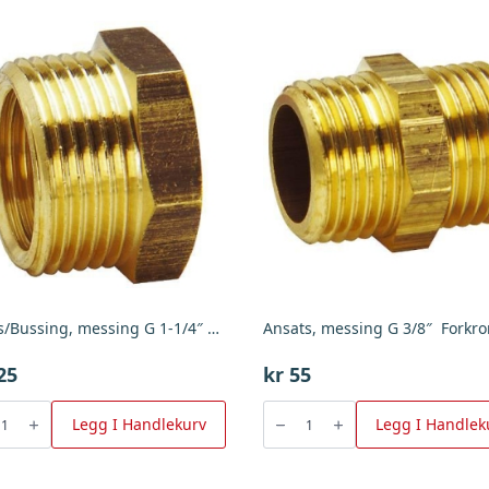
Redus/Bussing, messing G 1-1/4″ X G 1″
Ansats, messing G 3/8″ Forkr
25
kr
55
Bussing,
Ansats,
ng
messing
Legg I Handlekurv
Legg I Handlek
G
3/8"
Forkrommet
antall