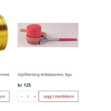
ommet
Oljefiltertang M/Balatareim, Bgu
kr
125
Oljefiltertang
M/Balatareim,
urv
Legg I Handlekurv
Bgu
antall