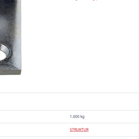
Mm
-
4
Stk
antall
1.000 kg
STRUKTUR