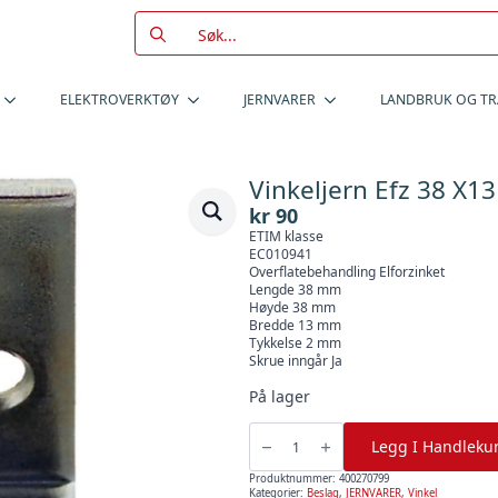
Search
for:
ELEKTROVERKTØY
JERNVARER
LANDBRUK OG T
Vinkeljern Efz 38 X13
kr
90
ETIM klasse
EC010941
Overflatebehandling Elforzinket
Lengde 38 mm
Høyde 38 mm
Bredde 13 mm
Tykkelse 2 mm
Skrue inngår Ja
På lager
Vinkeljern
Efz
Legg I Handleku
38
X13
X
Produktnummer:
400270799
2
Kategorier:
Beslag
,
JERNVARER
,
Vinkel