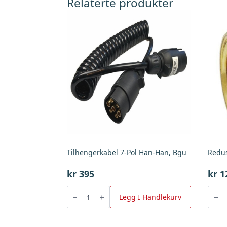
Relaterte produkter
Tilhengerkabel 7-Pol Han-Han, Bgu
kr
395
kr
1
Tilhengerkabel
Redus/
7-
messi
Legg I Handlekurv
Pol
G
Han-
1-
Han,
1/4"
Bgu
X
antall
G