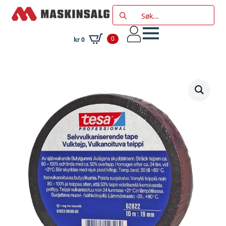
Search
for:
0
kr
0