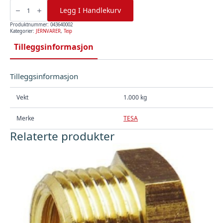
Vulketeip
62822
Legg I Handlekurv
19
Mm
X
Produktnummer:
043640002
10
Kategorier:
JERNVARER
,
Teip
Mtr
Svart,
Tilleggsinformasjon
Tesa
antall
Tilleggsinformasjon
Vekt
1.000 kg
Merke
TESA
Relaterte produkter