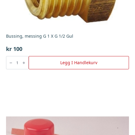
Bussing, messing G 1 X G 1/2 Gul
kr
100
Bussing,
messing
Legg I Handlekurv
G
1
X
G
1/2
Gul
antall