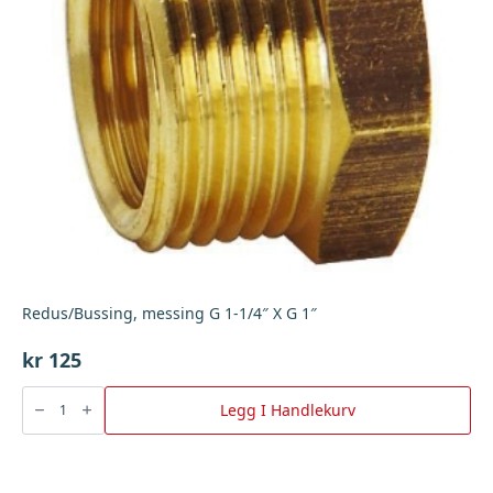
Redus/Bussing, messing G 1-1/4″ X G 1″
kr
125
Redus/Bussing,
messing
Legg I Handlekurv
G
1-
1/4"
X
G
1"