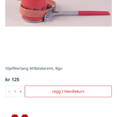
Oljefiltertang M/Balatareim, Bgu
kr
125
Oljefiltertang
M/Balatareim,
Legg I Handlekurv
Bgu
antall