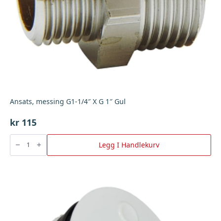
Ansats, messing G1-1/4″ X G 1″ Gul
kr
115
Ansats,
messing
Legg I Handlekurv
G1-
1/4"
X
G
1"
Gul
antall