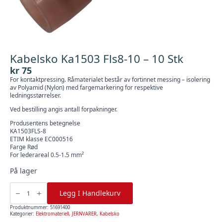
Kabelsko Ka1503 Fls8-10 – 10 Stk
kr
75
For kontaktpressing. Råmaterialet består av fortinnet messing – isolering
av Polyamid (Nylon) med fargemarkering for respektive
ledningsstørrelser.
Ved bestilling angis antall forpakninger.
Produsentens betegnelse
KA1503FLS-8
ETIM klasse EC000516
Farge Rød
For lederareal 0.5-1.5 mm²
På lager
Kabelsko
Ka1503
Legg I Handlekurv
Fls8-
10
-
Produktnummer:
51691400
10
Kategorier:
Elektromateriell
,
JERNVARER
,
Kabelsko
Stk