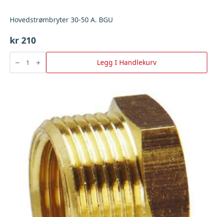
Hovedstrømbryter 30-50 A. BGU
kr
210
Hovedstrømbryter
30-
Legg I Handlekurv
50
A.
BGU
antall