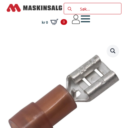
Search
for:
0
kr
0