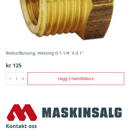
Redus/Bussing, messing G 1-1/4″ X G 1″
kr
125
Redus/Bussing,
messing
Legg I Handlekurv
G
1-
1/4"
X
G
1"
antall
Kontakt oss