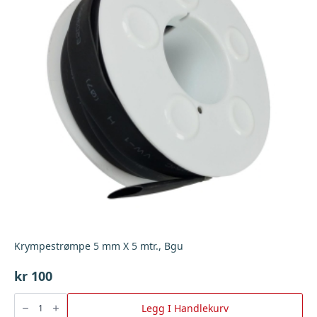
Krympestrømpe 5 mm X 5 mtr., Bgu
kr
100
Krympestrømpe
5
Legg I Handlekurv
mm