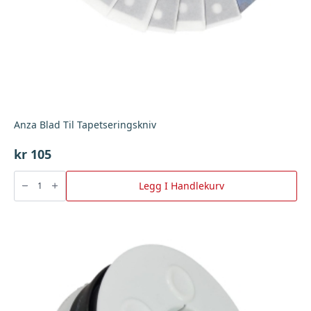
Anza Blad Til Tapetseringskniv
kr
105
Anza
Blad
Legg I Handlekurv
Til
Tapetseringskniv
antall