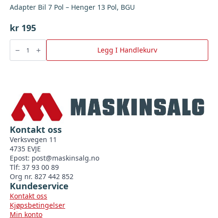
Adapter Bil 7 Pol – Henger 13 Pol, BGU
kr
195
Adapter
Bil
Legg I Handlekurv
7
Pol
-
Henger
13
Pol,
BGU
antall
Kontakt oss
Verksvegen 11
4735 EVJE
Epost:
post@maskinsalg.no
Tlf: 37 93 00 89
Org nr. 827 442 852
Kundeservice
Kontakt oss
Kjøpsbetingelser
Min konto