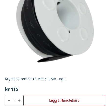
Krympestrømpe 13 Mm X 3 Mtr., Bgu
kr
115
Krympestrømpe
13
Legg I Handlekurv
Mm
X
3