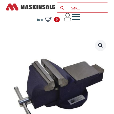
Search
for:
0
kr
0