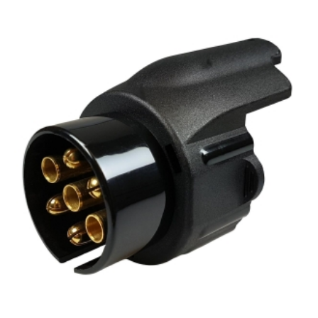
Mtr.,
Bgu
antall