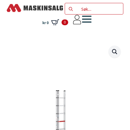
Search
for:
0
kr
0