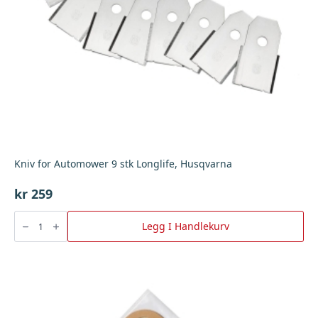
Kniv for Automower 9 stk Longlife, Husqvarna
kr
259
Kniv
for
Legg I Handlekurv
Automower
9
stk
Longlife,
Husqvarna
antall