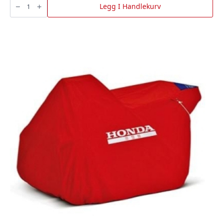
Buddy
Legg I Handlekurv
Ii
(4
Stk),
Nilfisk
antall